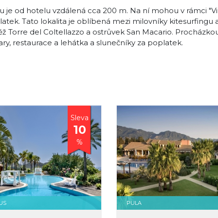
 je od hotelu vzdálená cca 200 m. Na ní mohou v rámci "Vil
latek. Tato lokalita je oblíbená mezi milovníky kitesurfingu 
ěž Torre del Coltellazzo a ostrůvek San Macario. Procházkou
y, restaurace a lehátka a slunečníky za poplatek.
Sleva
10
%
US
PULA