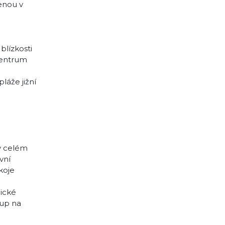
enou v
blízkosti
Centrum
láže jižní
 v celém
vní
koje
nické
tup na