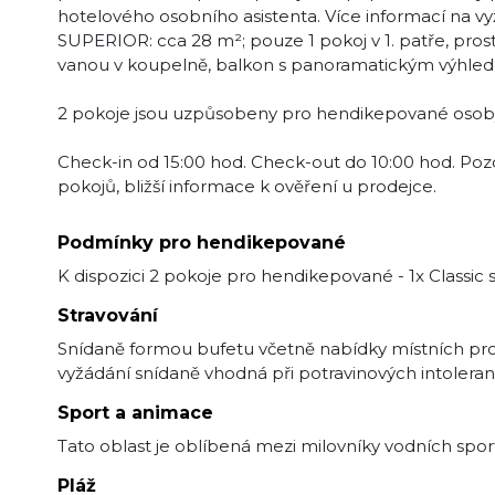
hotelového osobního asistenta. Více informací na vy
SUPERIOR: cca 28 m²; pouze 1 pokoj v 1. patře, prost
vanou v koupelně, balkon s panoramatickým výhle
2 pokoje jsou uzpůsobeny pro hendikepované osoby: 1
Check-in od 15:00 hod. Check-out do 10:00 hod. Pozd
pokojů, bližší informace k ověření u prodejce.
Podmínky pro hendikepované
K dispozici 2 pokoje pro hendikepované - 1x Classic 
Stravování
Snídaně formou bufetu včetně nabídky místních prod
vyžádání snídaně vhodná při potravinových intolera
Sport a animace
Tato oblast je oblíbená mezi milovníky vodních spor
Pláž