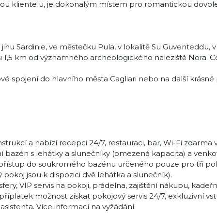
pělou klientelu, je dokonalým místem pro romantickou dovol
 jihu Sardinie, ve městečku Pula, v lokalitě Su Guventeddu, v 
si 1,5 km od významného archeologického naleziště Nora. 
spojení do hlavního města Cagliari nebo na další krásné p
.
trukcí a nabízí recepci 24/7, restauraci, bar, Wi-Fi zdarma
ní bazén s lehátky a slunečníky (omezená kapacita) a venko
í přístup do soukromého bazénu určeného pouze pro tři po
pokoj jsou k dispozici dvě lehátka a slunečník).
sfery, VIP servis na pokoji, prádelna, zajištění nákupu, kadeř
příplatek možnost získat pokojový servis 24/7, exkluzivní vs
sistenta. Více informací na vyžádání.