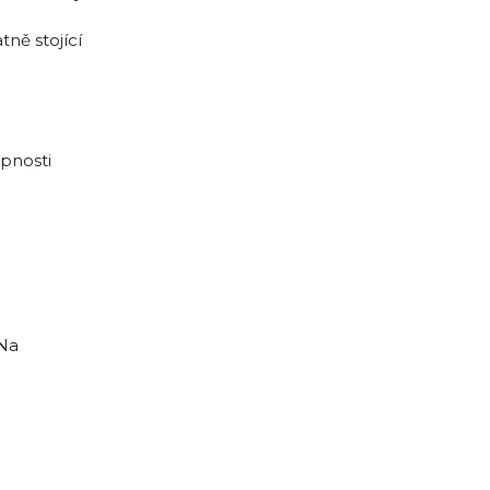
ně stojící
upnosti
 Na