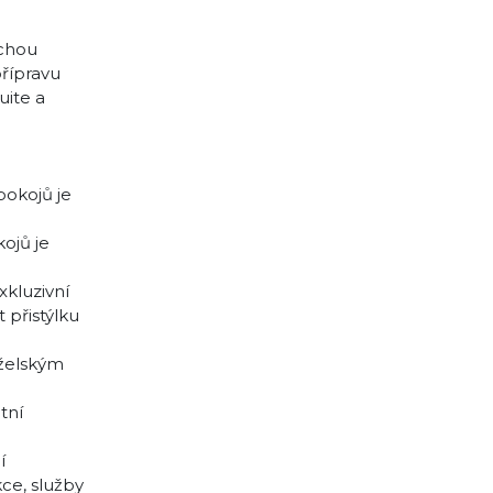
rchou
přípravu
uite a
pokojů je
ojů je
kluzivní
 přistýlku
nželským
tní
í
kce, služby