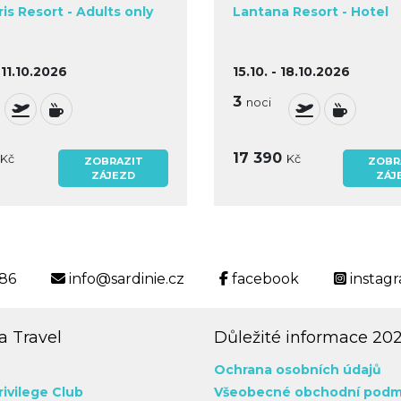
is Resort - Adults only
Lantana Resort - Hotel
 11.10.2026
15.10. - 18.10.2026
3
noci
17 390
Kč
Kč
ZOBRAZIT
ZOBR
ZÁJEZD
ZÁJ
186
info@sardinie.cz
facebook
instag
 Travel
Důležité informace 20
Ochrana osobních údajů
rivilege Club
Všeobecné obchodní podm