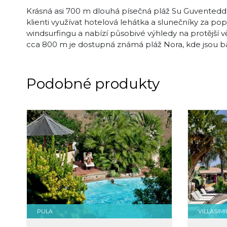
Krásná asi 700 m dlouhá písečná pláž Su Guventeddu
klienti využívat hotelová lehátka a slunečníky za pop
windsurfingu a nabízí působivé výhledy na protější v
cca 800 m je dostupná známá pláž Nora, kde jsou bar
Podobné produkty
PULA
VILLASIMI