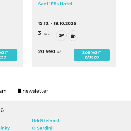
Sant' Efis Hotel
15.10. - 18.10.2026
3
noci
20 990
Kč
AZIT
ZOBRAZIT
EZD
ZÁJEZD
ram
newsletter
26
Udržitelnost
ínky
O Sardinii