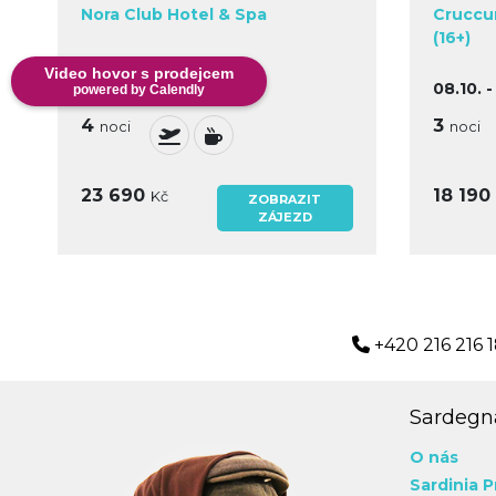
Nora Club Hotel & Spa
Cruccur
(16+)
Video hovor s prodejcem
06.09. - 10.09.2026
08.10. -
powered by Calendly
4
3
noci
noci
23 690
18 190
Kč
ZOBRAZIT
ZÁJEZD
+420 216 216 
Sardegna
O nás
Sardinia P