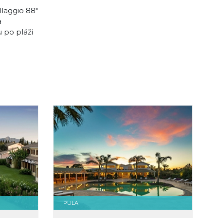
laggio 88"
a
 po pláži
PULA