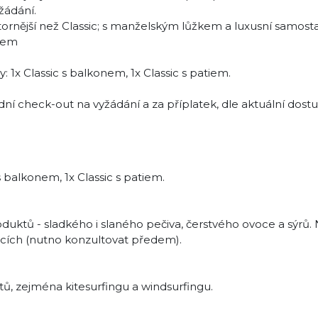
žádání.
ornější než Classic; s manželským lůžkem a luxusní samostat
dem
x Classic s balkonem, 1x Classic s patiem.
ní check-out na vyžádání a za příplatek, dle aktuální dost
s balkonem, 1x Classic s patiem.
uktů - sladkého i slaného pečiva, čerstvého ovoce a sýrů.
ncích (nutno konzultovat předem).
tů, zejména kitesurfingu a windsurfingu.