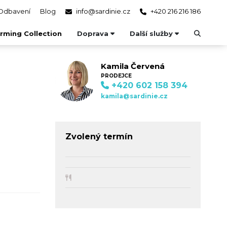
Odbavení
Blog
info@sardinie.cz
+420 216 216 186
rming Collection
Doprava
Další služby
Kamila Červená
PRODEJCE
+420 602 158 394
kamila@sardinie.cz
Zvolený termín