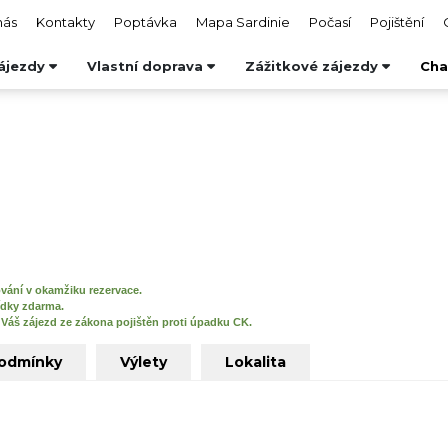
nás
Kontakty
Poptávka
Mapa Sardinie
Počasí
Pojištění
ájezdy
Vlastní doprava
Zážitkové zájezdy
Cha
vání v okamžiku rezervace.
dky zdarma.
Váš zájezd ze zákona pojištěn proti úpadku CK.
podmínky
Výlety
Lokalita