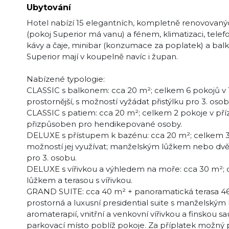
Ubytování
Hotel nabízí 15 elegantních, kompletně renovovanýc
(pokoj Superior má vanu) a fénem, klimatizaci, telefo
kávy a čaje, minibar (konzumace za poplatek) a balk
Superior mají v koupelně navíc i župan.
Nabízené typologie:
CLASSIC s balkonem: cca 20 m²; celkem 6 pokojů v 
prostornější, s možností vyžádat přistýlku pro 3. osob
CLASSIC s patiem: cca 20 m²; celkem 2 pokoje v př
přizpůsoben pro hendikepované osoby.
DELUXE s přístupem k bazénu: cca 20 m²; celkem 3 
možností jej využívat; manželským lůžkem nebo dvěma
pro 3. osobu.
DELUXE s vířivkou a výhledem na moře: cca 30 m²; 
lůžkem a terasou s vířivkou.
GRAND SUITE: cca 40 m² + panoramatická terasa 46 m
prostorná a luxusní presidential suite s manželským
aromaterapií, vnitřní a venkovní vířivkou a finskou 
parkovací místo poblíž pokoje. Za příplatek možný po