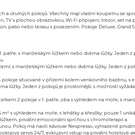
h a útulných pokojů. Všechny mají vlastní koupelnu se sp
n, TV s plochou obrazovkou, Wi-Fi připojení, trezor, set na 
on, patio nebo terasu s posezením. Pokoje Deluxe, Grand S
1. patře; s manželským lůžkem nebo dvěma lůžky. Jeden z 
u.
ízemí; s manželským lůžkem nebo dvěma lůžky. Jeden z pok
pokoje situované v přízemí kolem venkovního bazénu, s ex
 lůžky. Jeden z pokojů je prostornější, s možností vyžádat
celkem 2 pokoje v 1. patře, oba s výhledem na moře, s ma
² s výhledem na moře, s lehátky a křesílky; pouze 1 uniká
 lůžkem, privátní emocionální sprchou s chromoterapií a
saunou. Pokoj má navíc kávovar Nespresso, vyhrazené privátn
kojový servis 24/7, exkluzivní vstup na privátní hotelové a