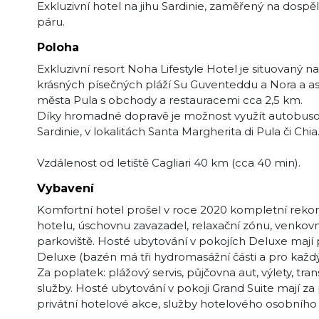
Exkluzivní hotel na jihu Sardinie, zaměřený na dos
páru.
Poloha
Exkluzivní resort Noha Lifestyle Hotel je situovaný na
krásných písečných pláží Su Guventeddu a Nora a a
města Pula s obchody a restauracemi cca 2,5 km.
Díky hromadné dopravě je možnost využít autobusové 
Sardinie, v lokalitách Santa Margherita di Pula či Chia
Vzdálenost od letiště Cagliari 40 km (cca 40 min).
Vybavení
Komfortní hotel prošel v roce 2020 kompletní rekons
hotelu, úschovnu zavazadel, relaxační zónu, venkov
parkoviště. Hosté ubytování v pokojích Deluxe maj
Deluxe (bazén má tři hydromasážní části a pro každý 
Za poplatek: plážový servis, půjčovna aut, výlety, tran
služby. Hosté ubytování v pokoji Grand Suite mají za 
privátní hotelové akce, služby hotelového osobního a