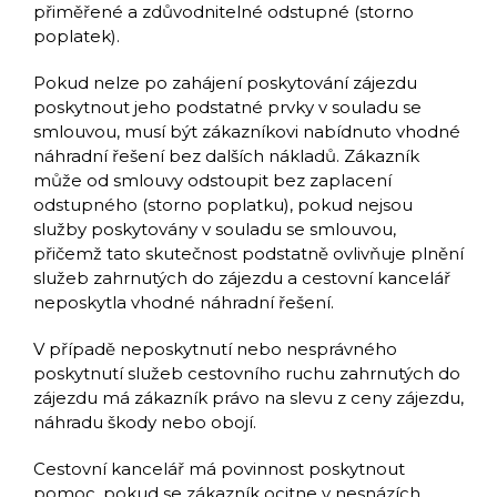
přiměřené a zdůvodnitelné odstupné (storno
poplatek).
Pokud nelze po zahájení poskytování zájezdu
poskytnout jeho podstatné prvky v souladu se
smlouvou, musí být zákazníkovi nabídnuto vhodné
náhradní řešení bez dalších nákladů. Zákazník
může od smlouvy odstoupit bez zaplacení
odstupného (storno poplatku), pokud nejsou
služby poskytovány v souladu se smlouvou,
přičemž tato skutečnost podstatně ovlivňuje plnění
služeb zahrnutých do zájezdu a cestovní kancelář
neposkytla vhodné náhradní řešení.
V případě neposkytnutí nebo nesprávného
poskytnutí služeb cestovního ruchu zahrnutých do
zájezdu má zákazník právo na slevu z ceny zájezdu,
náhradu škody nebo obojí.
Cestovní kancelář má povinnost poskytnout
pomoc, pokud se zákazník ocitne v nesnázích.