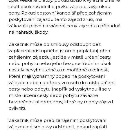
zpět veškeré platby, pokud došlo k výrazné změně
jakéhokoli zásadního prvku zájezdu s výjimkou
ceny. Pokud cestovní kancelář před zahájením
poskytování zájezdu tento zájezd zruší, má
zákazník právo na vrácení ceny zájezdu a případně
na náhradu škody.
Zákazník může od smlouvy odstoupit bez
zaplacení odstupného (storno poplatku) před
zahájením zájezdu, jestliže v místě určení cesty
nebo pobytu nebo jeho bezprostředním okolí
nastaly nevyhnutelné a mimořádné okolnosti,
které mají významný dopad na poskytování
zájezdu nebo na přepravu osob do místa určení
cesty nebo pobytu (například vyskytnou-li se v
místě určení cesty nebo pobytu závažné
bezpečnostní problémy, které by mohly zájezd
ovlivnit).
Zákazník může před zahájením poskytování
zájezdu od smlouvy odstoupit, pokud zaplatí