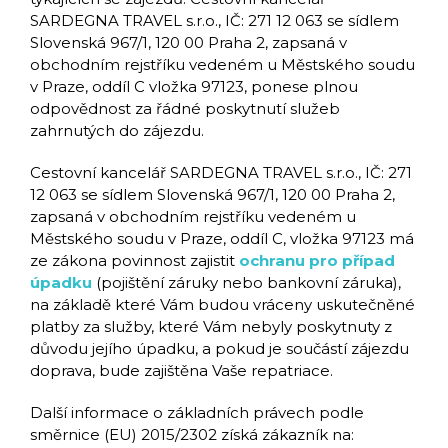
SARDEGNA TRAVEL s.r.o., IČ: 271 12 063 se sídlem
Slovenská 967/1, 120 00 Praha 2, zapsaná v
obchodním rejstříku vedeném u Městského soudu
v Praze, oddíl C vložka 97123, ponese plnou
odpovědnost za řádné poskytnutí služeb
zahrnutých do zájezdu.
Cestovní kancelář SARDEGNA TRAVEL s.r.o., IČ: 271
12 063 se sídlem Slovenská 967/1, 120 00 Praha 2,
zapsaná v obchodním rejstříku vedeném u
Městského soudu v Praze, oddíl C, vložka 97123 má
ze zákona povinnost zajistit
ochranu pro případ
úpadku
(pojištění záruky nebo bankovní záruka),
na základě které Vám budou vráceny uskutečněné
platby za služby, které Vám nebyly poskytnuty z
důvodu jejího úpadku, a pokud je součástí zájezdu
doprava, bude zajištěna Vaše repatriace.
Další informace o základních právech podle
směrnice (EU) 2015/2302 získá zákazník na: