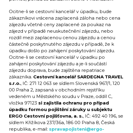
Ocitne-li se cestovní kancelář v úpadku, bude
zákazníkovi vrácena zaplacená záloha nebo cena
zájezdu včetně ceny zaplacené za poukaz na
zájezd v případě neuskutečnění zájezdu, nebo
rozdíl mezi zaplacenou cenou zájezdu a cenou
částečně poskytnutého zájezdu v případě, že k
úpadku došlo po zahájení poskytování zájezdu.
Ocitne-li se cestovní kancelář v úpadku po
zahájení poskytování zájezdu a je-li součástí
zájezdu doprava, bude zajištěna repatriace
zákazníka.
Cestovní kancelář SARDEGNA TRAVEL
s.r.o.
, IČ: 271 12 063 se sídlem Slovenská 967/1, 120
00 Praha 2, zapsaná v obchodním rejstříku
vedeném u Městského soudu v Praze, oddíl C,
vložka 97123
si zajistila ochranu pro případ
úpadku formou pojištění záruky u subjektu
ERGO Cestovní pojišťovna, a. s.
, IČ: 492 40 196, se
sídlem Křižíkova 237/36a, 186 00 Praha 8, Česká
republika, e-mail:
spravapojisteni@ergo-