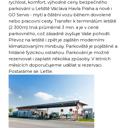
rychlost, komfort, výhodné ceny bezpečného
parkování u Letiště Václava Havla Praha a nově i
GO Servis - mytí a čištění vozu během dovolené
nebo pracovní cesty. Transfer k terminálům letiště
(2 300m) trvá průměrně 3 min. a je v ceně
parkovného, což zásadně zvyšuje Vaše pohodlí.
Převoz na letiště i zpět je zajištěn moderními
klimatizovanými minibusy. Parkoviště je pojištěné a
hlídané fyzickou ostrahou. Parkování je možné
rezervovat i zaplatit několika způsoby. V letních
měsících doporučujeme udělat si rezervaci.
Postaráme se. Leťte.