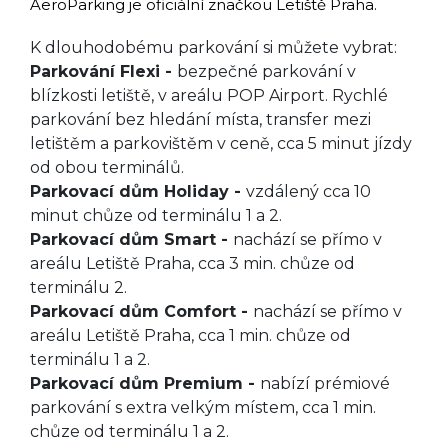
AeroParking je oficiální značkou Letiště Praha.
K dlouhodobému parkování si můžete vybrat:
Parkování Flexi -
bezpečné parkování v
blízkosti letiště, v areálu POP Airport. Rychlé
parkování bez hledání místa, transfer mezi
letištěm a parkovištěm v ceně, cca 5 minut jízdy
od obou terminálů.
Parkovací dům Holiday
-
vzdálený cca 10
minut chůze od terminálu 1 a 2.
Parkovací dům Smart
-
nachází se přímo v
areálu Letiště Praha, cca 3 min. chůze od
terminálu 2.
Parkovací dům Comfort
-
nachází se přímo v
areálu Letiště Praha, cca 1 min. chůze od
terminálu 1 a 2.
Parkovací dům Premium
-
nabízí prémiové
parkování s extra velkým místem, cca 1 min.
chůze od terminálu 1 a 2.