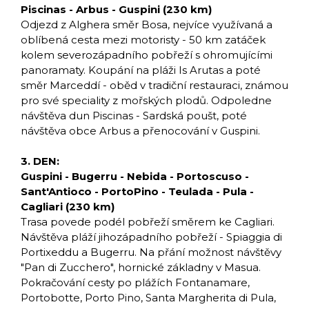
Piscinas - Arbus - Guspini (230 km)
Odjezd z Alghera směr Bosa, nejvíce využívaná a
oblíbená cesta mezi motoristy - 50 km zatáček
kolem severozápadního pobřeží s ohromujícími
panoramaty. Koupání na pláži Is Arutas a poté
směr Marceddí - oběd v tradiční restauraci, známou
pro své speciality z mořských plodů. Odpoledne
návštěva dun Piscinas - Sardská poušt, poté
návštěva obce Arbus a přenocování v Guspini.
3. DEN:
Guspini - Bugerru - Nebida - Portoscuso -
Sant'Antioco - PortoPino - Teulada - Pula -
Cagliari (230 km)
Trasa povede podél pobřeží směrem ke Cagliari.
Návštěva pláží jihozápadního pobřeží - Spiaggia di
Portixeddu a Bugerru. Na přání možnost návštěvy
"Pan di Zucchero", hornické základny v Masua.
Pokračování cesty po plážích Fontanamare,
Portobotte, Porto Pino, Santa Margherita di Pula,