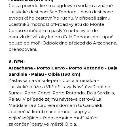
Cesta povede ke smaragdovým vodám a známé
turistické destinaci San Teodoro - nová destinace
evropského cestovního ruchu. V případě zájmu
účastníků možnost off-road výletu do Monte
Corrasi s obědem u pastýřů nebo výlet do
okouzlující zátoky kolem Cala Gonone, dostupné
pouze po moři. Odpoledne přejezd do Arzachena,
přenocování.
6. DEN:
Arzachena - Porto Cervo - Porto Rotondo - Baja
Sardinia - Palau - Olbia (130 km)
Zastávka na velkolepém Costa Smeralda -
turistické pláže a VIP přístavy. Návštěva Cantine
Surrau, Porto Cervo, Porto Rotondo, Baja Sardinia,
Palau. V případě zájmu návštěva ostrovů La
Maddalena a Caprera s domem G. Garibaldi.
Jedinečná kombinace emocí, krajiny a
nejkrásnějších středozemních moří. Večer
zakončení cesty ve městě Olbia.