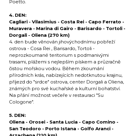
Poetto.
4. DEN:
Cagliari - Vilasimius - Costa Rei - Capo Ferrato -
Muravera - Marina di Gairo - Barisardo - Tortoli -
Dorgali - Oliena (270 km)
4. den bude věnován jihovýchodnímu pobřeží
ostrova - Cosa Rei , Barisardo, Tortoli -
neprozkoumané teritorium s podmanivými
trasami, plážemi s nejlepším pískem a průzračně
čistou mořskou vodou. Během zkoumání
přírodních krás, nabízejících nedotknutou krajinu,
příjezd do "srdce" ostrova, center Dorgali a Oliena,
známých pro své kuchařské a kulturní bohatství.
Na přání možnost večeře v restauraci "Su
Cologone".
5. DEN:
Oliena - Orosei - Santa Lucia - Capo Comino -
San Teodoro - Porto Istana - Golfo Aranci -
Arzachena (210 km)