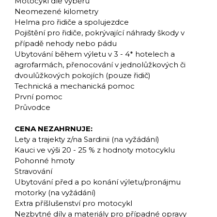
Motocykl dle výběru
Neomezené kilometry
Helma pro řidiče a spolujezdce
Pojištění pro řidiče, pokrývající náhrady škody v
případě nehody nebo pádu
Ubytování během výletu v 3 - 4* hotelech a
agrofarmách, přenocování v jednolůžkových či
dvoulůžkových pokojích (pouze řidič)
Technická a mechanická pomoc
První pomoc
Průvodce
CENA NEZAHRNUJE:
Lety a trajekty z/na Sardinii (na vyžádání)
Kauci ve výši 20 - 25 % z hodnoty motocyklu
Pohonné hmoty
Stravování
Ubytování před a po konání výletu/pronájmu
motorky (na vyžádání)
Extra příšlušenství pro motocykl
Nezbytné díly a materiály pro případné opravy