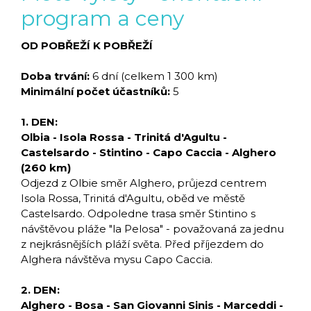
program a ceny
OD POBŘEŽÍ K POBŘEŽÍ
Doba trvání:
6 dní (celkem 1 300 km)
Minimální počet účastníků:
5
1. DEN:
Olbia - Isola Rossa - Trinitá d'Agultu -
Castelsardo - Stintino - Capo Caccia - Alghero
(260 km)
Odjezd z Olbie směr Alghero, průjezd centrem
Isola Rossa, Trinitá d'Agultu, oběd ve městě
Castelsardo. Odpoledne trasa směr Stintino s
návštěvou pláže "la Pelosa" - považovaná za jednu
z nejkrásnějších pláží světa. Před příjezdem do
Alghera návštěva mysu Capo Caccia.
2. DEN:
Alghero - Bosa - San Giovanni Sinis - Marceddi -