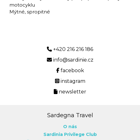
motocyklu
Mýtné, spropitné
+420 216 216 186
info@sardinie.cz
facebook
instagram
newsletter
Sardegna Travel
O nás
Sardinia Privilege Club