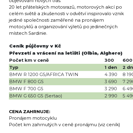
objevování nových tras.
20 let přátelských motosrazů, motorových akcí po
celém světě a zkušenosti v odvětví inspirovalo vznik
jediné společnosti zaměřené na pronájem
motocyklů a organizování výletů po jedinečných
místech Sardinie.
Ceník půjčovny v Kč
Převzetí a vrácení na letišti (Olbia, Alghero)
Počet km v ceně
300
600
Typ
1 den
2 d
BMW R 1200 GS/AFRICA TWIN
4 390
8 19
BMW F 800 GS
3 690
7 29
BMW F 700 GS
3 290
6 49
BMW G 650 GS (Sertao)
2 990
5 49
CENA ZAHRNUJE:
Pronájem motocyklu
Počet km zahrnutých v ceně pronájmu (viz ceník)