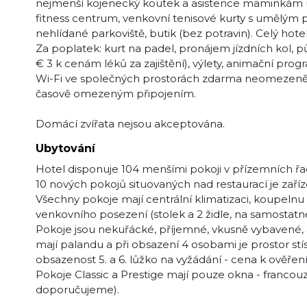
nejmenší kojenecký koutek a asistence maminkám u ob
fitness centrum, venkovní tenisové kurty s umělým po
nehlídané parkoviště, butik (bez potravin). Celý hot
Za poplatek: kurt na padel, pronájem jízdních kol, pů
€ 3 k cenám léků za zajištění), výlety, animační progr
Wi-Fi ve společných prostorách zdarma neomezeně. N
časově omezeným připojením.
Domácí zvířata nejsou akceptována.
Ubytování
Hotel disponuje 104 menšími pokoji v přízemních řad
10 nových pokojů situovaných nad restaurací je zař
Všechny pokoje mají centrální klimatizaci, koupelnu 
venkovního posezení (stolek a 2 židle, na samostatn
Pokoje jsou nekuřácké, příjemné, vkusně vybavené, a
mají palandu a při obsazení 4 osobami je prostor stísn
obsazenost 5. a 6. lůžko na vyžádání - cena k ověření
Pokoje Classic a Prestige mají pouze okna - franc
doporučujeme).