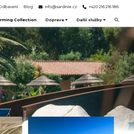
Odbavení
Blog
info@sardinie.cz
+420 216 216 186
rming Collection
Doprava
Další služby