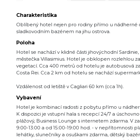
Charakteristika
Oblíbený hotel nejen pro rodiny přímo u nádherné 
sladkovodním bazénem na jihu ostrova.
Poloha
Hotel se nachází v klidné části jihovýchodní Sardinie
městečka Villasimius. Hotel je obklopen rozlehlou 
vegetací. Cca 400 metrů od hotelu je autobusová zas
Costa Rei. Cca 2 km od hotelu se nachází supermark
Vzdálenost od letiště v Cagliari 60 km (cca 1h).
Vybavení
Hotel je kombinací radosti z pobytu přímo u nádhern
K dispozici je vstupní hala s recepcí 24/7 a úschovno
plážový, Business Lounge s internetem zdarma. V zah
9:00-13:00 a od 15:00-19:00 hod. - v nepřítomnosti pl
lehátky, slunečníky a osuškami zdarma, dětský bazén,