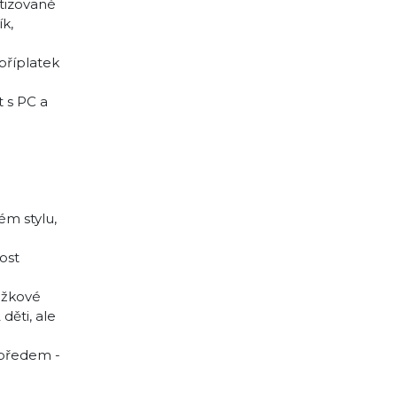
atizované
k,
 příplatek
 s PC a
ém stylu,
ost
ůžkové
děti, ale
 předem -