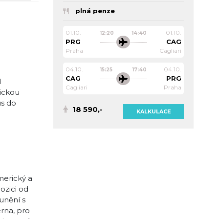
plná penze
01.10.
01.10.
12:20
14:40
PRG
CAG
Praha
Cagliari
04.10.
04.10.
15:25
17:40
CAG
PRG
d
Cagliari
Praha
pickou
us do
18 590,-
KALKULACE
merický a
ozici od
lunění s
erna, pro