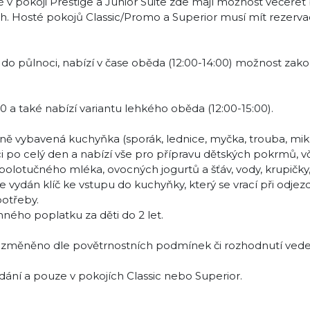
é v pokoji Prestige a Junior Suite zde mají možnost večeřet
. Hosté pokojů Classic/Promo a Superior musí mít rezervaci
do půlnoci, nabízí v čase oběda (12:00-14:00) možnost zak
 a také nabízí variantu lehkého oběda (12:00-15:00).
ně vybavená kuchyňka (sporák, lednice, myčka, trouba, mi
pozici po celý den a nabízí vše pro přípravu dětských pokrmů, 
polotučného mléka, ovocných jogurtů a šťáv, vody, krupičky,
e vydán klíč ke vstupu do kuchyňky, který se vrací při odjez
otřeby.
ného poplatku za děti do 2 let.
 změněno dle povětrnostních podmínek či rozhodnutí veden
ání a pouze v pokojích Classic nebo Superior.