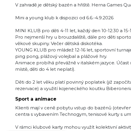
V zahradě je dětský bazén a hřiště. Herna Games Quar
Mini a young klub k dispozici od 6.6.-4.9.2026
MINI KLUB pro děti 4-11 let, každý den 10-12:30 a 15-1
Pro nejmenší hry u brouzdaliště, dále pro děti sporto
věkové skupiny. Večer dětská diskotéka.
YOUNG KLUB pro mládež 12-16 let, sportovní turnaje a
ping pong, plážový volejbal a plážové hry.
Animace probíhá převážně v italském jazyce. Účast
místě, děti do 4 let neplatí).
Děti do 2 let věku platí povinný poplatek (již započ
rezervace) a využití kojeneckého koutku Biberoneria -
Sport a animace
Klienti mají v ceně pobytu vstup do bazénů (otevřeny 
centra s vybavením Technogym, tenisové kurty s uměl
V rámci klubové karty mohou využít kolektivní aktivit