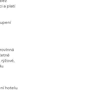
 bez
 a platí
oupení
krovlnná
včetně
 rýžové,
du.
í hotelu.