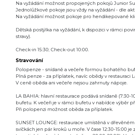
Na vyžádání možnost propojených pokojů Junior Suite
Jednolůžkové pokoje jsou vždy na vyžádání - dle akt
Na vyžádání možnost pokoje pro hendikepované kli
Dětská postýlka na vyžádání, k dispozici v rámci povi
stravy).
Check-in 15:30; Check-out 10:00.
Stravování
Polopenze - snídaně a večeře formou bohatého bufet
Plná penze - za příplatek, navíc obědy v restauraci L
V ceně oběda ani večeře nejsou zahrnuty nápoje.
LA BAHIA: hlavní restaurace podává snídaně (7:30-10
bufetu. K večeři je v rámci bufetu v nabídce výběr př
Při polopenzi možnost oběda za příplatek.
SUNSET LOUNGE: restaurace umístěná v dřevěném pa
svíčkách jen pár kroků u moře. V čase 12:30-15:00 j