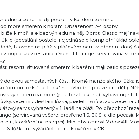
hodnější cenu - vždy pouze 1 v každém termínu.
ků od moře směrem k horám. Obsazenost 2-4 osoby.
líže k moři, ale bez výhledu na něj. Oproti Classic mají naví
 úklid (odestlání postele, nejedná se o kompletní úklid poko
2. řadě, 1x ovoce na pláži v plážovém baru (v předem daný čas
ez příplatku v restauraci Sunset Lounge (servírovaná večeř
by.
ásti resortu situované směrem k bazénu mají patio s pose
ný do dvou samostatných částí. Kromě manželského lůžka j
lůžko formou rozkládacích křesel (vhodné pouze pro děti). Ně
s okny s výhledem na moře (jsou bez balkonu). Vybavení je tot
ůvky, večerní odestlání lůžka, prádelní šňůra, 2x ovoce na pl
ážový servis vyhrazený v 1. řadě na pláži. Po předchozí reze
nge (servírovaná večeře; otevřeno 1.6.-30.9. a dle počasí).
otelu, k ověření na recepci). Min. obsazenost 2 dospělí. Max
. a 6. lůžko na vyžádání - cena k ověření v CK.