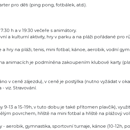
ter pro děti (ping pong, fotbálek, atd.).
7:30 h a v 19:30 večeře s animátory.
vní a kulturní aktivity, hry v parku a na pláži pořádané pro 
 hry na pláži, tenis, mini fotbal, kánoe, aerobik, vodní gym
 na animacích je podmíněna zakoupením klubové karty (pl
ítáno v ceně zájezdu), v ceně je postýlka (nutno vyžádat v o
 viz. Stravování.
9-13 a 15-19h, v tuto dobu je také přítomen plavčík), využití
ým povrchem, hřiště na mini fotbal a hřiště na plážový vol
y - aerobik, gymnastika, sportovní turnaje, kánoe (10-12h, po