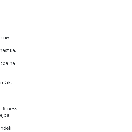
různé
nastika,
atba na
kamžiku
 fitness
ejbal.
ndělí-