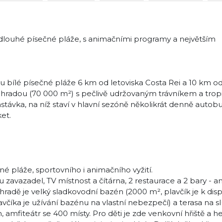
dlouhé písečné pláže, s animačními programy a největším
, u bílé písečné pláže 6 km od letoviska Costa Rei a 10 km o
zahradou (70 000 m²) s pečlivě udržovaným trávníkem a tro
távka, na níž staví v hlavní sezóně několikrát denně autob
et.
é pláže, sportovního i animačního vyžití.
u zavazadel, TV místnost a čítárna, 2 restaurace a 2 bary - a
radě je velký sladkovodní bazén (2000 m², plavčík je k disp
avčíka je užívání bazénu na vlastní nebezpečí) a terasa na s
 amfiteátr se 400 místy. Pro děti je zde venkovní hřiště a h