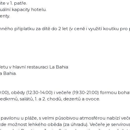
 v 1. patře.
uální kapacity hotelu.
enty.
nného příplatku za dítě do 2 let (v ceně i využití koutku pro
u v hlavní restauraci La Bahia
a Bahia.
:00), obědy (12:30-14:00) i večeře (19:30-21:00) formou boh
edkrmů, salátů, 1. a 2. chodů, dezertů a ovoce.
vilonu u pláže, s velmi působivou atmosférou nabízí veče
e zde možnost lehkého oběda (za úhradu). Večeře je servírov