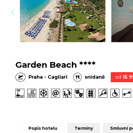
Garden Beach ****
Praha - Cagliari
snídaně
od
15 
Popis hotelu
Termíny
Smluvní 