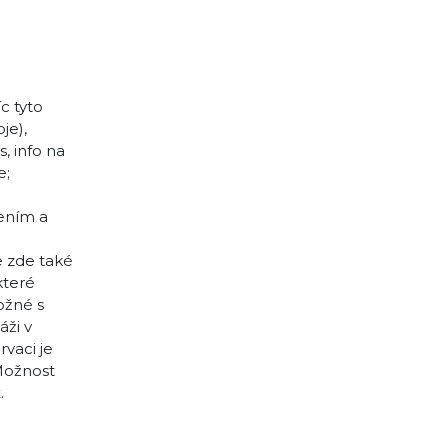
c tyto
je),
, info na
e;
zením a
e zde také
které
ožné s
áži v
rvaci je
 Možnost
.