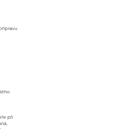
 přípravu
atého
ře při
aná,