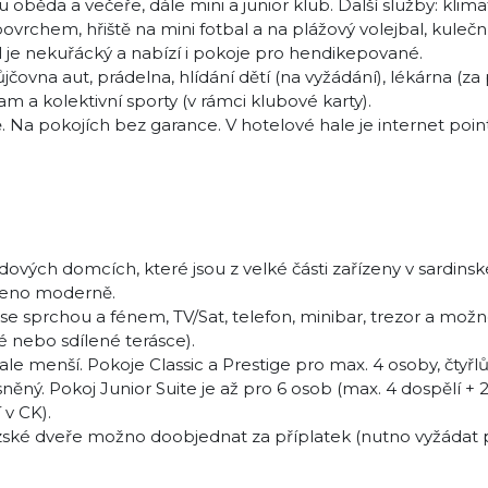
ěda a večeře, dále mini a junior klub. Další služby: klim
vrchem, hřiště na mini fotbal a na plážový volejbal, kuleční
el je nekuřácký a nabízí i pokoje pro hendikepované.
jčovna aut, prádelna, hlídání dětí (na vyžádání), lékárna (za
am a kolektivní sporty (v rámci klubové karty).
a pokojích bez garance. V hotelové hale je internet point
ových domcích, které jsou z velké části zařízeny v sardinsk
ízeno moderně.
se sprchou a fénem, TV/Sat, telefon, minibar, trezor a možn
é nebo sdílené terásce).
le menší. Pokoje Classic a Prestige pro max. 4 osoby, čtyřl
ěný. Pokoj Junior Suite je až pro 6 osob (max. 4 dospělí + 2 
 v CK).
ouzské dveře možno doobjednat za příplatek (nutno vyžádat