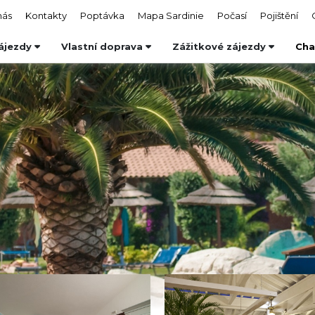
nás
Kontakty
Poptávka
Mapa Sardinie
Počasí
Pojištění
ájezdy
Vlastní doprava
Zážitkové zájezdy
Cha