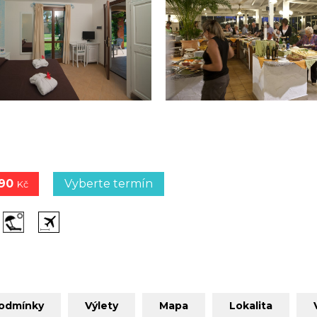
990
Vyberte termín
Kč
podmínky
Výlety
Mapa
Lokalita