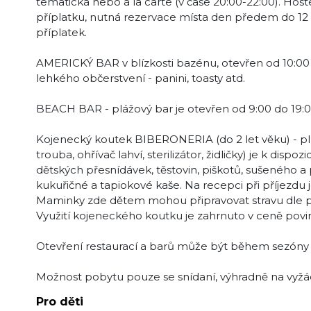
tematická nebo à la carte (v čase 20:00-22:00). Host
příplatku, nutná rezervace místa den předem do 12 h
příplatek.
AMERICKÝ BAR v blízkosti bazénu, otevřen od 10:00 
lehkého občerstvení - panini, toasty atd.
BEACH BAR - plážový bar je otevřen od 9:00 do 19:00
Kojenecký koutek BIBERONERIA (do 2 let věku) - pl
trouba, ohřívač lahví, sterilizátor, židličky) je k dis
dětských přesnídávek, těstovin, piškotů, sušeného a 
kukuřičné a tapiokové kaše. Na recepci při příjezdu j
Maminky zde dětem mohou připravovat stravu dle p
Využití kojeneckého koutku je zahrnuto v ceně povin
Otevření restaurací a barů může být během sezóny
Možnost pobytu pouze se snídaní, výhradně na vyžád
Pro děti