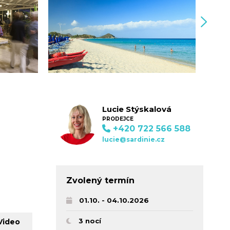
Lucie Stýskalová
PRODEJCE
+420 722 566 588
lucie@sardinie.cz
Zvolený termín
01.10. - 04.10.2026
3 nocí
Video