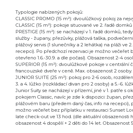
Typologie nabízených pokojů:
CLASSIC PROMO (15 m²): dvoulůžkový pokoj za nejvý
CLASSIC (15 m²): pokoje situované ve 2. řadě dom
PRESTIGE (15 m²): se nacházejí v 1. řadě domků, tedy b
služby - župany, přezůvky, plážová taška, podvečerní
plážový servis (1 slunečníky a 2 lehátka) na pláži ve 
recepci). Po předchozí rezervaci je možno večeřet b
otevřeno 1.6.-30.9. a dle počasí). Obsazenost 2-4 oso
SUPERIOR (15 m²): dvoulůžkové pokoje v centrální č
francouzské dveře v ceně. Max. obsazenost 2 osoby.
JUNIOR SUITE (25 m²): pokoj pro 2-6 osob, rozděle
3. a 4. lůžko (rozkládací divan pro 2 osoby) a 5.-6. 
Junior Suity se nacházejí v přízemí, jiné v 1. patře 
pokojem Classic, navíc je zde k dispozici: župan, přez
plážovém baru (předem daný čas, info na recepci), pl
možno večeřet bez příplatku v restauraci Sunset Lou
late check-out ve 13 hod. (dle aktuální obsazenosti h
obsazenost 4 dospělí + 2 děti do 14 let. Obsazenost 5