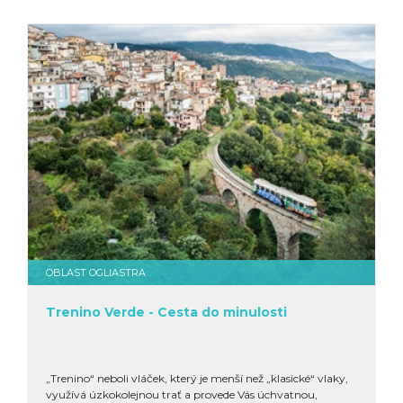
OBLAST OGLIASTRA
Trenino Verde - Cesta do minulosti
„Trenino“ neboli vláček, který je menší než „klasické“ vlaky,
využívá úzkokolejnou trať a provede Vás úchvatnou,