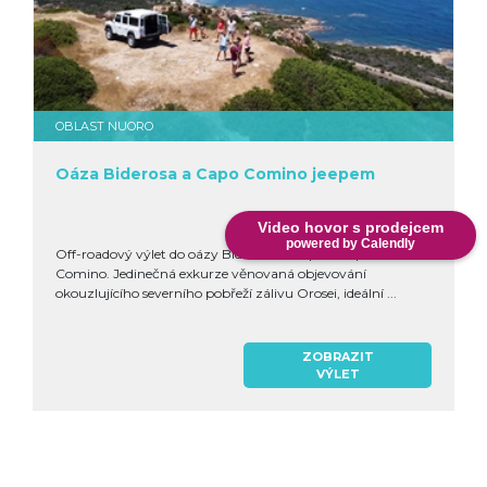
OBLAST NUORO
Oáza Biderosa a Capo Comino jeepem
Video hovor s prodejcem
powered by Calendly
Off-roadový výlet do oázy Biderosa a na pláž Capo di
Comino. Jedinečná exkurze věnovaná objevování
okouzlujícího severního pobřeží zálivu Orosei, ideální ...
ZOBRAZIT
VÝLET