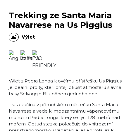
Trekking ze Santa Maria
Navarrese na Us Piggius
Výlet
Výlet z Pedra Longa k ovčímu přístřešku Us Piggius
je ideální pro ty, kteří chtějí okusit atmosféru slavné
trasy Selvaggio Blu během jednoho dne.
Trasa začíná v přímořském městečku Santa Maria
Navarrese a vede k impozantnímu vápencovému
monolitu Pedra Longa, který se tyčí 128 metrů nad
mořem. Odtud stezka pokračuje do vnitrozemí
přes středomořskou vegetaci a les Forrola, až k