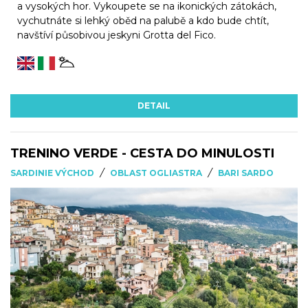
a vysokých hor. Vykoupete se na ikonických zátokách,
vychutnáte si lehký oběd na palubě a kdo bude chtít,
navštíví působivou jeskyni Grotta del Fico.
DETAIL
TRENINO VERDE - CESTA DO MINULOSTI
/
/
SARDINIE VÝCHOD
OBLAST OGLIASTRA
BARI SARDO