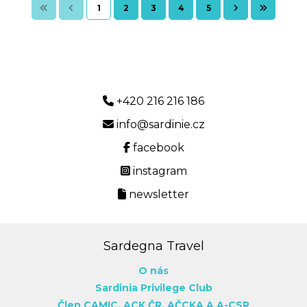
1
2
3
4
5
+420 216 216 186
info@sardinie.cz
facebook
instagram
newsletter
Sardegna Travel
O nás
Sardinia Privilege Club
Člen CAMIC,
ACK ČR,
AČCKA
A A-CSR