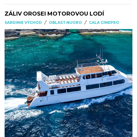
ZÁLIV OROSEI MOTOROVOU LODÍ
/
/
SARDINIE VÝCHOD
OBLAST NUORO
CALA GINEPRO