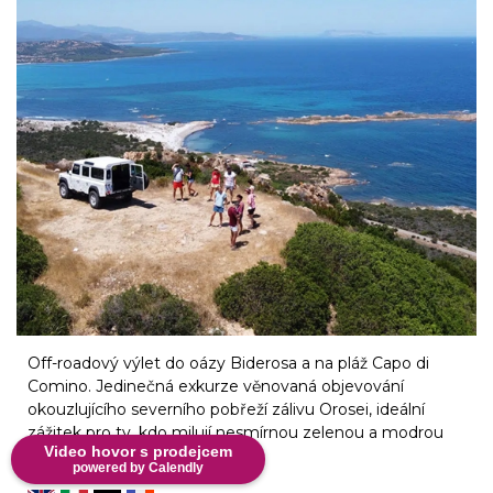
Off-roadový výlet do oázy Biderosa a na pláž Capo di
Comino. Jedinečná exkurze věnovaná objevování
okouzlujícího severního pobřeží zálivu Orosei, ideální
zážitek pro ty, kdo milují nesmírnou zelenou a modrou
Video hovor s prodejcem
Sardinii.
powered by Calendly