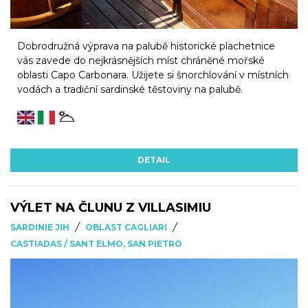
Dobrodružná výprava na palubě historické plachetnice
vás zavede do nejkrásnějších míst chráněné mořské
oblasti Capo Carbonara. Užijete si šnorchlování v místních
vodách a tradiční sardinské těstoviny na palubě.
DETAIL
VÝLET NA ČLUNU Z VILLASIMIU
/
/
SARDINIE JIH
OBLAST CAGLIARI
CASTIADAS / SANT ELMO, SAN PIETRO