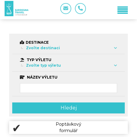
DESTINACE
Zvolte destinaci
TYP VÝLETU
Zvolte typ výletu
NÁZEV VÝLETU
Hledej
Poptávkový
formulář