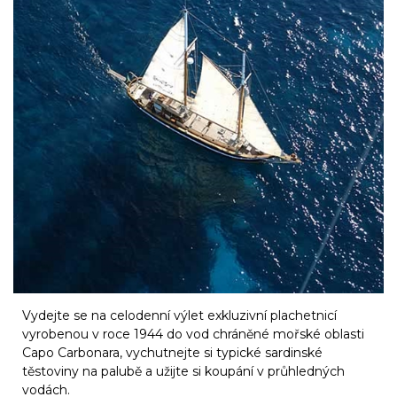
Vydejte se na celodenní výlet exkluzivní plachetnicí
vyrobenou v roce 1944 do vod chráněné mořské oblasti
Capo Carbonara, vychutnejte si typické sardinské
těstoviny na palubě a užijte si koupání v průhledných
vodách.