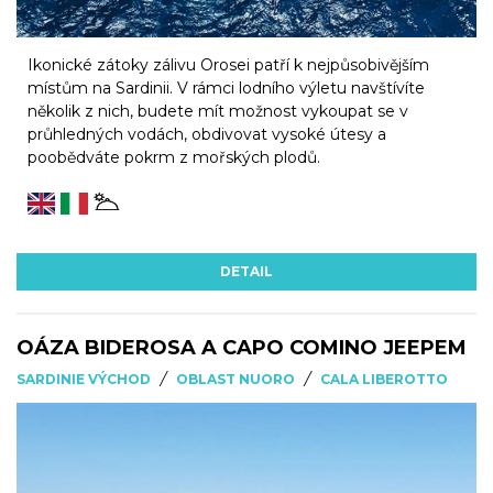
Ikonické zátoky zálivu Orosei patří k nejpůsobivějším
místům na Sardinii. V rámci lodního výletu navštívíte
několik z nich, budete mít možnost vykoupat se v
průhledných vodách, obdivovat vysoké útesy a
poobědváte pokrm z mořských plodů.
DETAIL
OÁZA BIDEROSA A CAPO COMINO JEEPEM
/
/
SARDINIE VÝCHOD
OBLAST NUORO
CALA LIBEROTTO