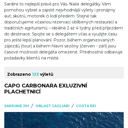
Sardinii to nejlepší právě pro Vás. Naše delegátky Vám
pomohou vybrat a zajistit nejvhodnější výlety i pronájmy
aut, skútrů, motorek či lodí předem. Stejně tak
doporučujeme včasnou rezervaci oblíbených restaurací a
tradičních agriturismů – ideálně 2 až 4 týdny před příjezdem
do destinace. Spojte se s delegátem včas a využijte času
pro ještě lepší plánování. Pozor, během organizovaných
zájezdů (tour) a během hlavní sezóny (červen - září) jsou
časové možnosti delegáta omezené. Přednostně odbavuje
požadavky klientů na místě.
Zobrazeno
123
výletů
CAPO CARBONARA EXLUZIVNÍ
PLACHETNICÍ
/
/
SARDINIE JIH
OBLAST CAGLIARI
COSTA REI