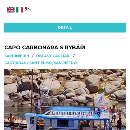
DETAIL
CAPO CARBONARA S RYBÁŘI
/
/
SARDINIE JIH
OBLAST CAGLIARI
CASTIADAS / SANT ELMO, SAN PIETRO