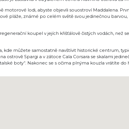
 motorové lodi, abyste objevili souostroví Maddalena. Prvn
ůžové pláže, známé po celém světě svou jedinečnou barvou,
egenerační koupel v jejích křišťálově čistých vodách, než se
 kde můžete samostatně navštívit historické centrum, typ
 na ostrově Spargi a v zátoce Cala Corsara se skalami jedin
 italské boty“. Nakonec se s očima plnýma kouzla vrátíte do 