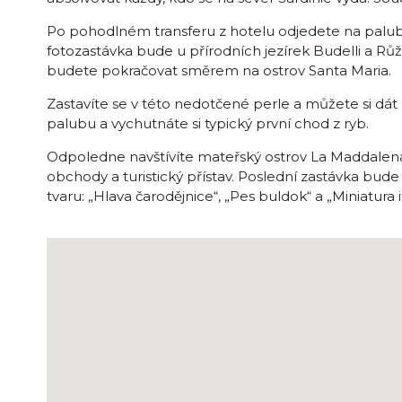
Po pohodlném transferu z hotelu odjedete na palubě
fotozastávka bude u přírodních jezírek Budelli a R
budete pokračovat směrem na ostrov Santa Maria.
Zastavíte se v této nedotčené perle a můžete si dát r
palubu a vychutnáte si typický první chod z ryb.
Odpoledne navštívíte mateřský ostrov La Maddalena,
obchody a turistický přístav. Poslední zastávka bude
tvaru: „Hlava čarodějnice“, „Pes buldok“ a „Miniatura