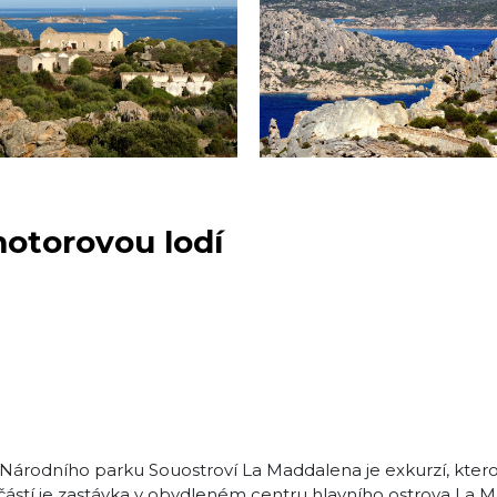
otorovou lodí
 Národního parku Souostroví La Maddalena je exkurzí, kter
učástí je zastávka v obydleném centru hlavního ostrova La 