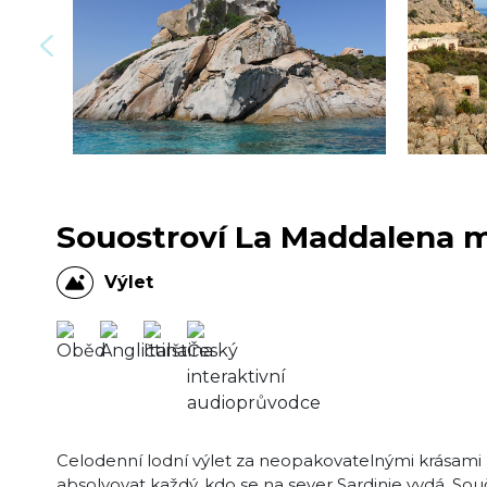
Souostroví La Maddalena m
Výlet
Celodenní lodní výlet za neopakovatelnými krásami
absolvovat každý, kdo se na sever Sardinie vydá. So