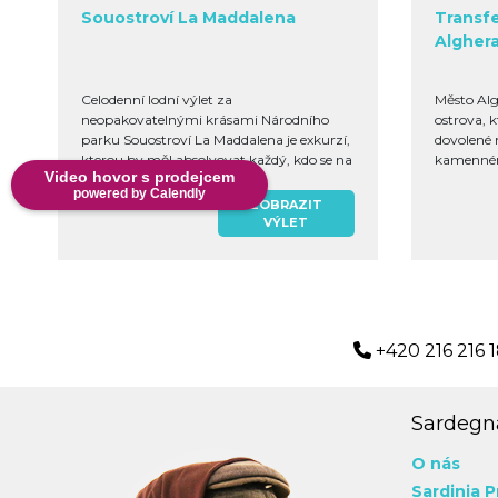
Souostroví La Maddalena
Transf
Algher
Celodenní lodní výlet za
Město Alg
neopakovatelnými krásami Národního
ostrova, k
parku Souostroví La Maddalena je exkurzí,
dovolené 
kterou by měl absolvovat každý, kdo se na
kamenném
Video hovor s prodejcem
sever Sardinie ...
rybí ...
powered by Calendly
ZOBRAZIT
VÝLET
+420 216 216 
Sardegna
O nás
Sardinia P