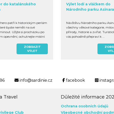
er do katalánského
Výlet lodí a vláčkem do
a
Národního parku Asinara
hero patří k historickým perlám
Návštěvu Národního parku Asina
teré byste neměli na své
všechny věkové kategorie, milov
minout. Užijte si procházku po
přírody, historie a zvířat. Turisti
 opevnění, ochutnejte místní
vás pohodlně přepraví k ...
ZOBRAZIT
ZOBR
VÝLET
VÝ
186
info@sardinie.cz
facebook
instag
 Travel
Důležité informace 20
Ochrana osobních údajů
rivilege Club
Všeobecné obchodní podm