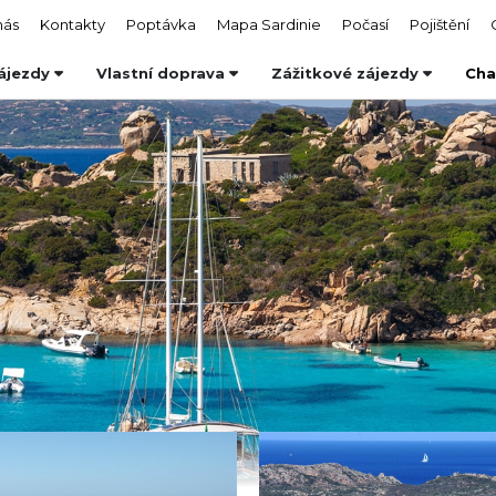
nás
Kontakty
Poptávka
Mapa Sardinie
Počasí
Pojištění
ájezdy
Vlastní doprava
Zážitkové zájezdy
Cha