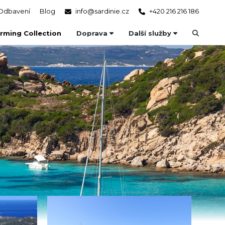
Odbavení
Blog
info@sardinie.cz
+420 216 216 186
rming Collection
Doprava
Další služby