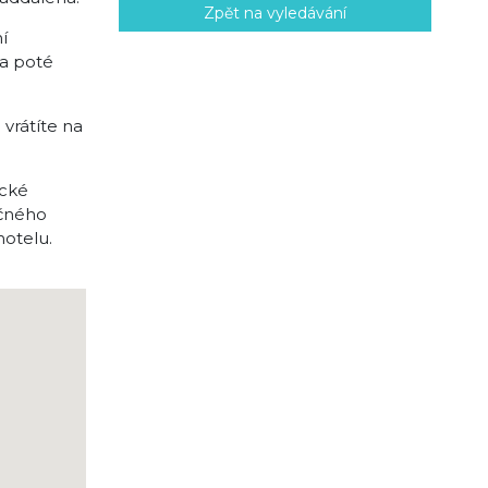
Zpět na vyledávání
í
 a poté
 vrátíte na
ické
ečného
hotelu.