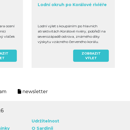
Lodní okruh po Korálové riviéře
ra ocení
Lodní výlet s koupáním po hlavních
níci
atraktivitách Korálové riviéry, pobřeží na
cký vláček
severozápadě ostrova, známého díky
výskytu vzácného červeného korálu.
Během ...
AZIT
ZOBRAZIT
LET
VÝLET
ram
newsletter
26
Udržitelnost
ínky
O Sardinii