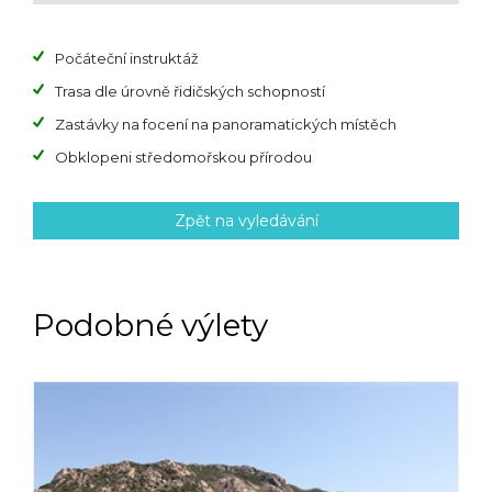
Počáteční instruktáž
Trasa dle úrovně řidičských schopností
Zastávky na focení na panoramatických místěch
Obklopeni středomořskou přírodou
Zpět na vyledávání
Podobné výlety