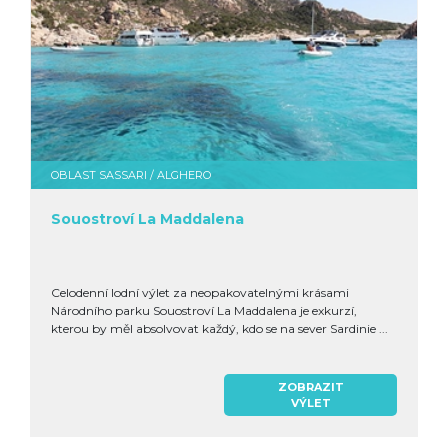
OBLAST SASSARI / ALGHERO
Souostroví La Maddalena
Celodenní lodní výlet za neopakovatelnými krásami
Národního parku Souostroví La Maddalena je exkurzí,
kterou by měl absolvovat každý, kdo se na sever Sardinie ...
ZOBRAZIT
VÝLET