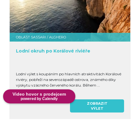
OBLAST SASSARI / ALGHERO
Lodní okruh po Korálové riviéře
Lodní výlet s koupáním po hlavních atraktivitách Korálové
riviéry, pobřeží na severozápadě ostrova, známého díky
výskytu vzácného červeného korálu. Během ...
Video hovor s prodejcem
powered by Calendly
ZOBRAZIT
VÝLET