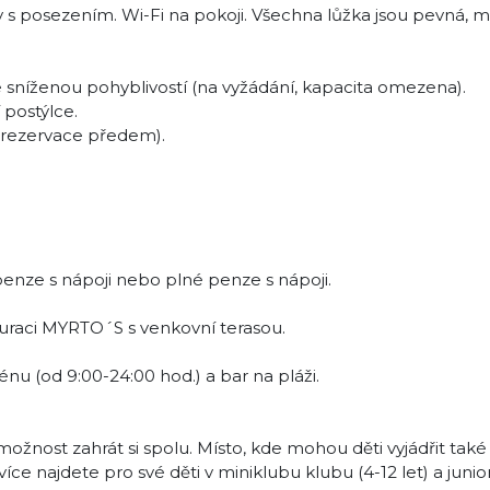
 s posezením. Wi-Fi na pokoji. Všechna lůžka jsou pevná, 
 sníženou pohyblivostí (na vyžádání, kapacita omezena).
 postýlce.
á rezervace předem).
enze s nápoji nebo plné penze s nápoji.
uraci MYRTO´S s venkovní terasou.
énu (od 9:00-24:00 hod.) a bar na pláži.
 možnost zahrát si spolu. Místo, kde mohou děti vyjádřit také 
ce najdete pro své děti v miniklubu klubu (4-12 let) a junio