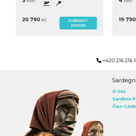
3
4
noci
noci
20 790
19 79
Kč
ZOBRAZIT
ZÁJEZD
+420 216 216 
Sardegna
O nás
Sardinia P
Člen CAMI