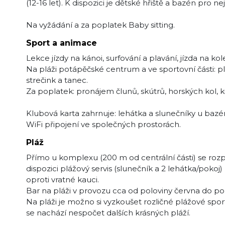
(12-16 let). K dispozici je dětské hřiště a bazén pro n
Na vyžádání a za poplatek Baby sitting.
Sport a animace
Lekce jízdy na kánoi, surfování a plavání, jízda na kol
Na pláži potápěčské centrum a ve sportovní části: pláž
strečink a tanec.
Za poplatek: pronájem člunů, skútrů, horských kol, kit
Klubová karta zahrnuje: lehátka a slunečníky u bazén
WiFi připojení ve společných prostorách.
Pláž
Přímo u komplexu (200 m od centrální části) se rozpro
dispozici plážový servis (slunečník a 2 lehátka/pokoj)
oproti vratné kauci.
Bar na pláži v provozu cca od poloviny června do pol
Na pláži je možno si vyzkoušet rozličné plážové spor
se nachází nespočet dalších krásných pláží.