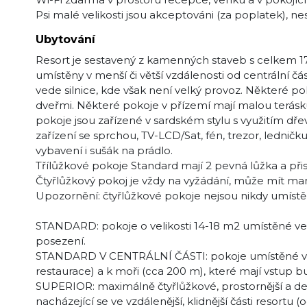
Psi malé velikosti jsou akceptováni (za poplatek), n
Ubytování
Resort je sestavený z kamenných staveb s celkem 17
umístěny v menší či větší vzdálenosti od centrální čás
vede silnice, kde však není velký provoz. Některé 
dveřmi. Některé pokoje v přízemí mají malou terás
pokoje jsou zařízené v sardském stylu s využitím dřev
zařízení se sprchou, TV-LCD/Sat, fén, trezor, ledničk
vybavení i sušák na prádlo.
Třílůžkové pokoje Standard mají 2 pevná lůžka a při
Čtyřlůžkový pokoj je vždy na vyžádání, může mít man
Upozornění: čtyřlůžkové pokoje nejsou nikdy umístě
STANDARD: pokoje o velikosti 14-18 m2 umístěné ve v
posezení.
STANDARD V CENTRÁLNÍ ČÁSTI: pokoje umístěné v cen
restaurace) a k moři (cca 200 m), které mají vstup bu
SUPERIOR: maximálně čtyřlůžkové, prostornější a de
nacházející se ve vzdálenější, klidnější části resortu