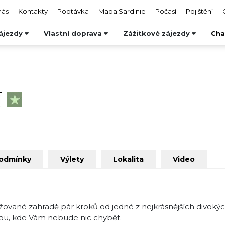
nás
Kontakty
Poptávka
Mapa Sardinie
Počasí
Pojištění
ájezdy
Vlastní doprava
Zážitkové zájezdy
Cha
podmínky
Výlety
Lokalita
Video
ované zahradě pár kroků od jedné z nejkrásnějších divokýc
ou, kde Vám nebude nic chybět.