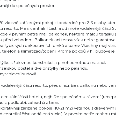
esmějí do společných prostor.
0 vkusně zařízenými pokoji, standardně pro 2-3 osoby, kter
ti resortu. Mezi centrální častí a od moře vzdálenější částí S
pokoje v prvním patře mají balkonek, některé malou terásku
ku před vchodem. Balkonek ani terasu však nelze garantova
a, typických dekorativních prvků a barev. Všechny mají vlast
u, telefon a klimatizaci/topení. Kromě pokojů v hl. budově je
stýlku s železnou konstrukcí a plnohodnotnou matrací.
želskou postel a dvě přistýlky nebo palandu.
ny v hlavní budově.
zdálenější části resortu, přes silnici. Bez balkonu nebo ve
trální části hotelu, nejblíže společnému zázemí (recepc
ď z podloubí, zahrad či z teras.
korativněji zařízené pokoje (18-21 m2) většinou s dřevěným
 (od centrální části oddělená silnicí). V prvním patře mohou mí