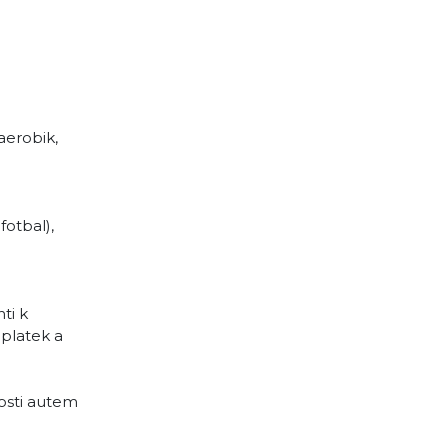
aerobik,
fotbal),
ti k
oplatek a
nosti autem