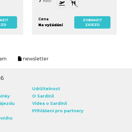
7
nocí
Cena
AZIT
ZOBRAZIT
EZD
Na vyžádání
ZÁJEZD
ram
newsletter
26
Udržitelnost
ínky
O Sardinii
zájezdu
Videa o Sardinii
Přihlášení pro partnery
ovního