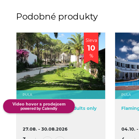
Podobné produkty
Sleva
10
%
PULA
PULA
Video hovor s prodejcem
Hotel Mare Pineta - Adults only
Flamin
powered by Calendly
27.08. - 30.08.2026
04.10. 