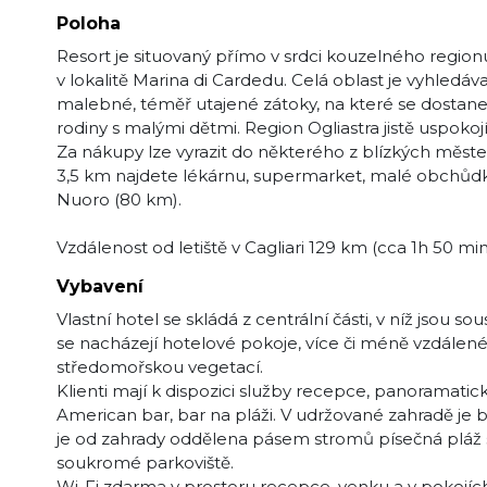
Poloha
Resort je situovaný přímo v srdci kouzelného region
v lokalitě Marina di Cardedu. Celá oblast je vyhledá
malebné, téměř utajené zátoky, na které se dostanete
rodiny s malými dětmi. Region Ogliastra jistě uspokojí i
Za nákupy lze vyrazit do některého z blízkých měs
3,5 km najdete lékárnu, supermarket, malé obchůdky, b
Nuoro (80 km).
Vzdálenost od letiště v Cagliari 129 km (cca 1h 50 min
Vybavení
Vlastní hotel se skládá z centrální části, v níž jsou s
se nacházejí hotelové pokoje, více či méně vzdálené 
středomořskou vegetací.
Klienti mají k dispozici služby recepce, panoramat
American bar, bar na pláži. V udržované zahradě je 
je od zahrady oddělena pásem stromů písečná pláž s 
soukromé parkoviště.
Wi-Fi zdarma v prostoru recepce, venku a v pokojích