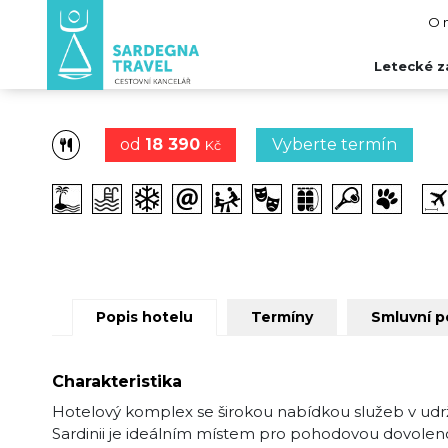
O 
Letecké z
od
18 390
Vyberte termín
Kč
Popis hotelu
Termíny
Smluvní 
Charakteristika
Hotelový komplex se širokou nabídkou služeb v udrž
Sardinii je ideálním místem pro pohodovou dovolen