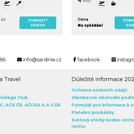
4
noci
0
Cena
Kč
ZOBRAZIT
ZOBR
ZÁJEZD
Na vyžádání
ZÁJ
186
info@sardinie.cz
facebook
instag
 Travel
Důležité informace 20
Ochrana osobních údajů
rivilege Club
Všeobecné obchodní podm
C,
ACK ČR,
AČCKA
A A-CSR
Formulář pro informace k 
Platební poukázky
Světový etický kodex cest
ruchu