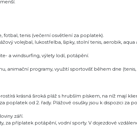
ejmenší.
e, fotbal, tenis (večerní osvětlení za poplatek).
ový volejbal, lukostřelba, šipky, stolní tenis, aerobik, aqua 
e- a windsurfing, výlety lodí, potápění.
u, animační programy, využití sportovišť během dne (tenis, 
stírá krásná široká pláž s hrubším pískem, na níž mají klien
 za poplatek od 2. řady. Plážové osušky jsou k dispozici za p
oviny září.
ty, za příplatek potápění, vodní sporty. V dojezdové vzdále