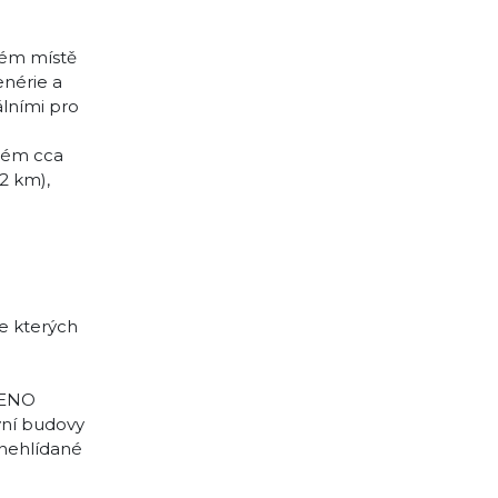
ném místě
enérie a
álními pro
eném cca
12 km),
ve kterých
ILENO
vní budovy
 nehlídané