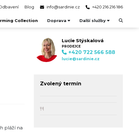
Odbavení
Blog
info@sardinie.cz
+420 216 216 186
rming Collection
Doprava
Další služby
Lucie Stýskalová
PRODEJCE
+420 722 566 588
lucie@sardinie.cz
Zvolený termín
h pláží na