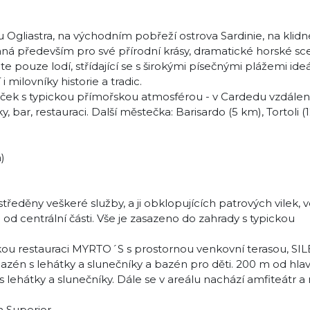
u Ogliastra, na východním pobřeží ostrova Sardinie, na klid
vaná především pro své přírodní krásy, dramatické horské sc
 pouze lodí, střídající se s širokými písečnými plážemi ide
 milovníky historie a tradic.
teček s typickou přímořskou atmosférou - v Cardedu vzdál
ar, restauraci. Další městečka: Barisardo (5 km), Tortoli (
)
oustředěny veškeré služby, a ji obklopujících patrových vilek, 
od centrální části. Vše je zasazeno do zahrady s typickou
ickou restauraci MYRTO´S s prostornou venkovní terasou, S
bazén s lehátky a slunečníky a bazén pro děti. 200 m od hla
lehátky a slunečníky. Dále se v areálu nachází amfiteátr a
 Superior.