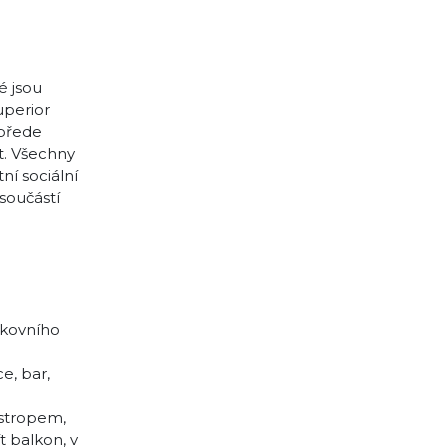
é jsou
uperior
 přede
t. Všechny
ní sociální
 součástí
nkovního
e, bar,
 stropem,
t balkon, v