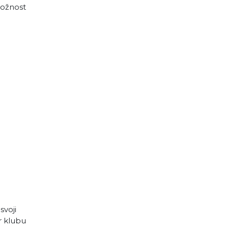
možnost
svoji
r klubu