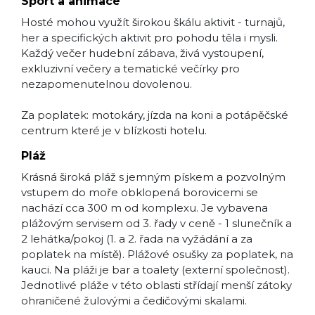
Sport a animace
Hosté mohou využít širokou škálu aktivit - turnajů,
her a specifických aktivit pro pohodu těla i mysli.
Každý večer hudební zábava, živá vystoupení,
exkluzivní večery a tematické večírky pro
nezapomenutelnou dovolenou.
Za poplatek: motokáry, jízda na koni a potápěčské
centrum které je v blízkosti hotelu.
Pláž
Krásná široká pláž s jemným pískem a pozvolným
vstupem do moře obklopená borovicemi se
nachází cca 300 m od komplexu. Je vybavena
plážovým servisem od 3. řady v ceně - 1 slunečník a
2 lehátka/pokoj (1. a 2. řada na vyžádání a za
poplatek na místě). Plážové osušky za poplatek, na
kauci. Na pláži je bar a toalety (externí společnost).
Jednotlivé pláže v této oblasti střídají menší zátoky
ohraničené žulovými a čedičovými skalami.