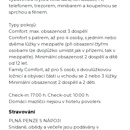
telefonem, trezorem, minibarem a koupelnou se
sprchou a fénem.
Typy pokojů:
Comfort: max. obsazenost 3 dospělí
Comfort s patrem, až pro 4 osoby, s jedním nebo
dvěma lůžky v mezipatře (při obsazení čtyřmi
osobami lze dvojlůžko umístit jak v přízemí, tak v
mezipatře). Minimální obsazenost 2 dospělí a dítě
od 12 let.
Family Comfort, až pro 5 osob, s dvoulůžkovou
ložnicí a obývací částí u vchodu se 2 nebo 3 lůžky.
Minimální obsazenost 2 dospělí a 2 děti.
Check-in: 17:00 h. Check-out: 10:00 h.
Domácí mazlíčci nejsou v hotelu povoleni.
Stravování
PLNÁ PENZE S NÁPOJI
Snídaně, obědy a večeře jsou podávány v