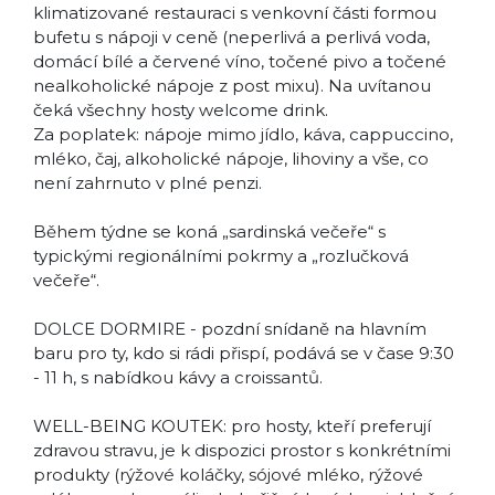
klimatizované restauraci s venkovní části formou
bufetu s nápoji v ceně (neperlivá a perlivá voda,
domácí bílé a červené víno, točené pivo a točené
nealkoholické nápoje z post mixu). Na uvítanou
čeká všechny hosty welcome drink.
Za poplatek: nápoje mimo jídlo, káva, cappuccino,
mléko, čaj, alkoholické nápoje, lihoviny a vše, co
není zahrnuto v plné penzi.
Během týdne se koná „sardinská večeře“ s
typickými regionálními pokrmy a „rozlučková
večeře“.
DOLCE DORMIRE - pozdní snídaně na hlavním
baru pro ty, kdo si rádi přispí, podává se v čase 9:30
- 11 h, s nabídkou kávy a croissantů.
WELL-BEING KOUTEK: pro hosty, kteří preferují
zdravou stravu, je k dispozici prostor s konkrétními
produkty (rýžové koláčky, sójové mléko, rýžové