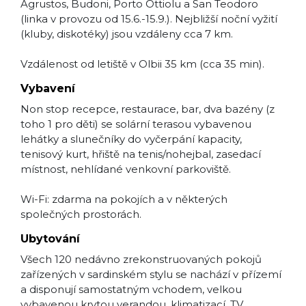
Agrustos, Budoni, Porto Ottiolu a San Teodoro
(linka v provozu od 15.6.-15.9.). Nejbližší noční vyžití
(kluby, diskotéky) jsou vzdáleny cca 7 km.
Vzdálenost od letiště v Olbii 35 km (cca 35 min).
Vybavení
Non stop recepce, restaurace, bar, dva bazény (z
toho 1 pro děti) se solární terasou vybavenou
lehátky a slunečníky do vyčerpání kapacity,
tenisový kurt, hřiště na tenis/nohejbal, zasedací
místnost, nehlídané venkovní parkoviště.
Wi-Fi: zdarma na pokojích a v některých
společných prostorách.
Ubytování
Všech 120 nedávno zrekonstruovaných pokojů
zařízených v sardinském stylu se nachází v přízemí
a disponují samostatným vchodem, velkou
vybavenou krytou verandou, klimatizací, TV,