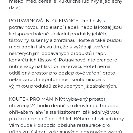
mléko, med, cereálie, kukuřičné lupínky a jablečný
džus).
POTRAVINOVÁ INTOLERANCE: Pro hosty s
potravinovou intolerancí (lepek nebo laktóza) jsou
k dispozici balené základní produkty (chléb,
těstoviny, sušenky a zmrzlina). Hosté si také budou
moci doplnit stravu tím, že si vyžádají uvaření
některých jimi dodávaných produktů (např.
konkrétních těstovin). Potravinové intolerance je
nutné vždy nahlásit při rezervaci. Hotel nemá
oddělený prostor pro bezlepkové vaření; proto
nelze zaručit nepřítomnost kontaminace s
výjimkou produktů zakoupených již zabalených.
KOUTEK PRO MAMINKY: vybavený prostor
otevřený 24 hodin denně s mikrovlnnou troubou,
ohřívačem lahví a sterilizátorem, základní výživou
pro kojence od 0 do 1,99 let. Během otevírací doby
Vám bude k dispozici obsluha restaurace pro
přípravu těstovin, zeleninových a masových vývarů,