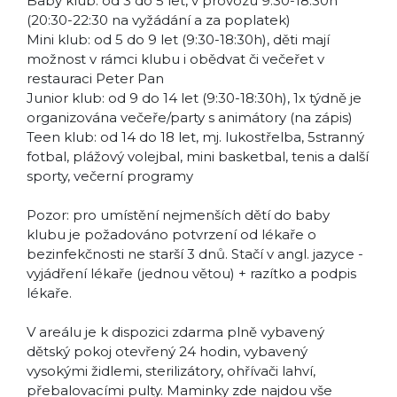
Baby klub: od 3 do 5 let, v provozu 9:30-18:30h
(20:30-22:30 na vyžádání a za poplatek)
Mini klub: od 5 do 9 let (9:30-18:30h), děti mají
možnost v rámci klubu i obědvat či večeřet v
restauraci Peter Pan
Junior klub: od 9 do 14 let (9:30-18:30h), 1x týdně je
organizována večeře/party s animátory (na zápis)
Teen klub: od 14 do 18 let, mj. lukostřelba, 5stranný
fotbal, plážový volejbal, mini basketbal, tenis a další
sporty, večerní programy
Pozor: pro umístění nejmenších dětí do baby
klubu je požadováno potvrzení od lékaře o
bezinfekčnosti ne starší 3 dnů. Stačí v angl. jazyce -
vyjádření lékaře (jednou větou) + razítko a podpis
lékaře.
V areálu je k dispozici zdarma plně vybavený
dětský pokoj otevřený 24 hodin, vybavený
vysokými židlemi, sterilizátory, ohřívači lahví,
přebalovacími pulty. Maminky zde najdou vše