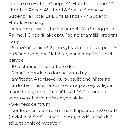
Jedná se o Hotel I Ginepri 4*, Hotel Le Palme 4*,
Hotel Le Rocce 4*, Hotel & Spa Le Sabine 4*
Superior a Hotel La Duna Bianca - 4* Superior.
Hotelové služby:
- 4 recepce (Wi-Fi, také v barech Alla Spiaggia, Le
Palme, I Ginepri), akceptují se nejznámější kreditní
karty
- 6 bazénů, z nichž 2 jsou vyhrazené pouze pro děti,
další 4 bazény mají lehátka, bar a dohlížejí u nich
plavčíci
- 10 restaurací, z toho 1 pro děti
- 6 barů a prodejna domácí zmrzliny
- amfiteátr, 4 tenisové kurty, osvětlené hřiště na
minifotbal, hřiště na košíkovou a plážový volejbal,
lukostřelba, bezpečná dětská hřiště a mnoho
sportovních a volnočasových aktivit
- wellness centrum
- konferenční centrum s max. kapacitou 450 osob
(rozloha 354 m2 + krytá terasa), rozdělitelné do 5
sálů, technické vybavení.