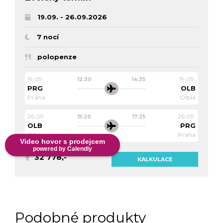
19.09. - 26.09.2026
7 nocí
polopenze
19.09.
19.09.
12:30
14:35
PRG
OLB
Praha
Olbia
26.09.
26.09.
15:20
17:25
OLB
PRG
Olbia
Praha
Video hovor s prodejcem
powered by Calendly
32 778,-
KALKULACE
Podobné produkty