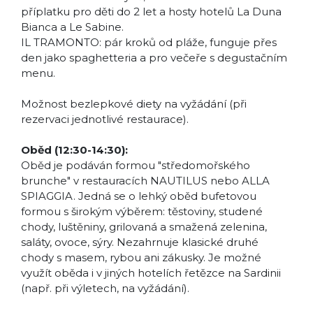
příplatku pro děti do 2 let a hosty hotelů La Duna
Bianca a Le Sabine.
IL TRAMONTO: pár kroků od pláže, funguje přes
den jako spaghetteria a pro večeře s degustačním
menu.
Možnost bezlepkové diety na vyžádání (při
rezervaci jednotlivé restaurace).
Oběd (12:30-14:30):
Oběd je podáván formou "středomořského
brunche" v restauracích NAUTILUS nebo ALLA
SPIAGGIA. Jedná se o lehký oběd bufetovou
formou s širokým výběrem: těstoviny, studené
chody, luštěniny, grilovaná a smažená zelenina,
saláty, ovoce, sýry. Nezahrnuje klasické druhé
chody s masem, rybou ani zákusky. Je možné
využít oběda i v jiných hotelích řetězce na Sardinii
(např. při výletech, na vyžádání).