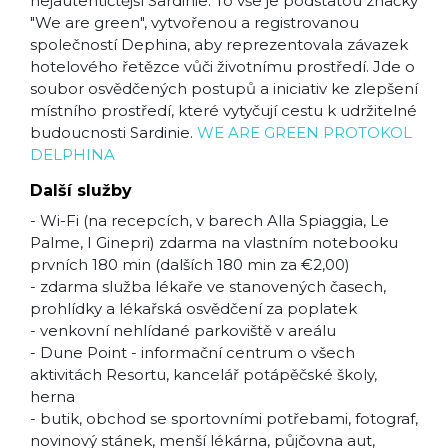
nejautentičtější Sardinie. To vše je podstatou značky
"We are green", vytvořenou a registrovanou
společností Dephina, aby reprezentovala závazek
hotelového řetězce vůči životnímu prostředí. Jde o
soubor osvědčených postupů a iniciativ ke zlepšení
místního prostředí, které vytyčují cestu k udržitelné
budoucnosti Sardinie.
WE ARE GREEN PROTOKOL
DELPHINA
Další služby
- Wi-Fi (na recepcích, v barech Alla Spiaggia, Le
Palme, I Ginepri) zdarma na vlastním notebooku
prvních 180 min (dalších 180 min za €2,00)
- zdarma služba lékaře ve stanovených časech,
prohlídky a lékařská osvědčení za poplatek
- venkovní nehlídané parkoviště v areálu
- Dune Point - informační centrum o všech
aktivitách Resortu, kancelář potápěčské školy,
herna
- butik, obchod se sportovními potřebami, fotograf,
novinový stánek, menší lékárna, půjčovna aut,