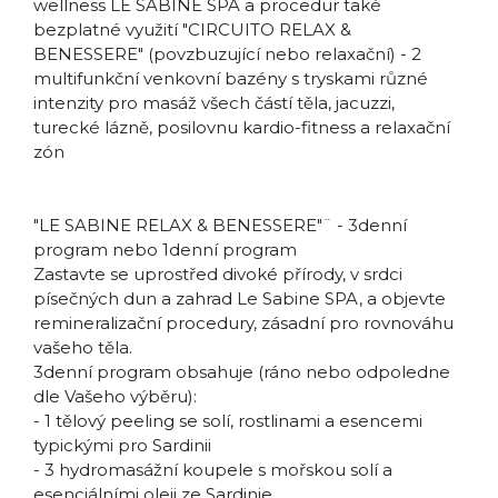
wellness LE SABINE SPA a procedur také
bezplatné využití "CIRCUITO RELAX &
BENESSERE" (povzbuzující nebo relaxační) - 2
multifunkční venkovní bazény s tryskami různé
intenzity pro masáž všech částí těla, jacuzzi,
turecké lázně, posilovnu kardio-fitness a relaxační
zón
"LE SABINE RELAX & BENESSERE"¨ - 3denní
program nebo 1denní program
Zastavte se uprostřed divoké přírody, v srdci
písečných dun a zahrad Le Sabine SPA, a objevte
remineralizační procedury, zásadní pro rovnováhu
vašeho těla.
3denní program obsahuje (ráno nebo odpoledne
dle Vašeho výběru):
- 1 tělový peeling se solí, rostlinami a esencemi
typickými pro Sardinii
- 3 hydromasážní koupele s mořskou solí a
esenciálními oleji ze Sardinie