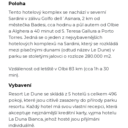
Poloha
Tento hotelový komplex se nachází v severní
Sardinii v zálivu Golfo dell´Asinara, 2 km od
městečka Badesi, cca hodinu a půl autem od Olbie
a Alghera a 40 minut od S. Teresa Gallura a Porto
Torres. Jedná se o jeden z nejvybavenějších
hotelových komplexů na Sardinii, který se rozkládá
mezi písečnými dunami (odtud název Le Dune) v
parku se stoletými jalovci o rozloze 280.000 m2.
Vzdálenost od letiště v Olbii 83 km (cca 1h a 30
min).
Vybavení
Resort Le Dune se skládá z 5 hotelů s celkem 496
pokoji, které jsou citlivě zasazeny do přírody parku
resortu. Každý hotel má svou vlastní recepci, která
akceptuje nejznámější kreditní karty, vyjma hotelu
La Duna Bianca, jehož hosté jsou přijímáni
individuálně.