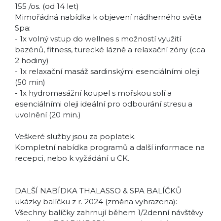
155 /os. (od 14 let)
Mimořádná nabídka k objevení nádherného světa
Spa:
- 1x volný vstup do wellnes s možností využití
bazénů, fitness, turecké lázně a relaxační zóny (cca
2 hodiny)
- 1x relaxační masáž sardinskými esenciálními oleji
(50 min)
- 1x hydromasážní koupel s mořskou solí a
esenciálními oleji ideální pro odbourání stresu a
uvolnění (20 min.)
Veškeré služby jsou za poplatek.
Kompletní nabídka programů a další informace na
recepci, nebo k vyžádání u CK.
DALŠÍ NABÍDKA THALASSO & SPA BALÍČKŮ
ukázky balíčku z r. 2024 (změna vyhrazena):
Všechny balíčky zahrnují během 1/2denní návštěvy