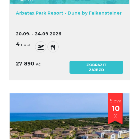
Arbatax Park Resort - Dune by Falkensteiner
20.09. - 24.09.2026
4
noci
27 890
Kč
ZOBRAZIT
ZÁJEZD
Sleva
10
%