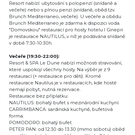
Resort nabízí: ubytování s polopenzí (snídaně a
večeře) nebo s plnou penzí (snídaně, oběd tzv.
Brunch Mediterraneo, večeře). U večeře a obědu
Brunch Mediterraneo je zdarma k dispozici voda.
"Domovskou" restaurací pro hosty hotelu I Ginepri
je restaurace NAUTILUS, v níž je podávána snídaně
v době 7:30-10:30h.
Večeře (19:30-22:00):
Resort & SPA Le Dune nabízí možnosti stravování,
které uspokojí všechny hosty. Na výběr je z 9
restaurací (+ restaurace pro děti). Kromě
restaurace Nautilus je v restauracích, kde hosté
nemají pobyt, nutná rezervace.
Restaurace bez příplatku:
NAUTILUS: bohatý bufet s mezinárodní kuchyní.
CARRIMBANCA: sardinská kuchyně, bufetová
forma.
POMODORO: bohatý bufet
PETER PAN: od 12:30 do 13:30 (mimo sobotu) oběd