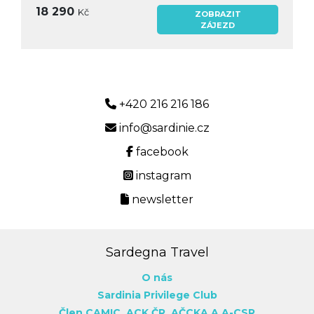
18 290
Kč
ZOBRAZIT
ZÁJEZD
+420 216 216 186
info@sardinie.cz
facebook
instagram
newsletter
Sardegna Travel
O nás
Sardinia Privilege Club
Člen CAMIC,
ACK ČR,
AČCKA
A A-CSR