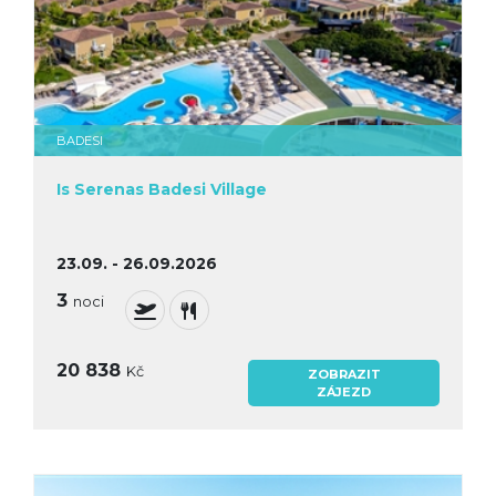
BADESI
Is Serenas Badesi Village
23.09. - 26.09.2026
3
noci
20 838
Kč
ZOBRAZIT
ZÁJEZD