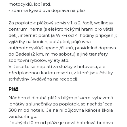
motocyklů, lodí atd.
- zdarma kyvadlová doprava na pláž
Za poplatek: plážový servis v 1. a 2. řadě, wellness
centrum, herna (s elektronickými hrami pro větší
děti), internet point (a Wi-Fi od 4. hodiny připojení);
vyjížďky na koních, potápění, půjčovna
aut/motocyklů/šlapadel/člunů, pravidelná doprava
do Badesi (2 km, mimo sobotu) a jiné transfery,
sportovní rybolov, výlety atd.
V Resortu se neplatí za služby v hotovosti, ale
předplacenou kartou resortu, z které jsou částky
strhávány (vydávána na recepci).
Pláž
Nádherná dlouhá pláž s bílým pískem, vybavená
lehátky a slunečníky za poplatek, se nachází cca
300 m od hotelu. Je na ní půjčovna kánoí a škola
windsurfingu.
Pouhých 10 m od pláže je nová hotelová budova