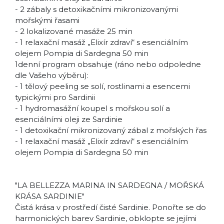
- 2 zábaly s detoxikačními mikronizovanými
mořskými řasami
- 2 lokalizované masáže 25 min
- 1 relaxační masáž „Elixír zdraví“ s esenciálním
olejem Pompia di Sardegna 50 min
1denní program obsahuje (ráno nebo odpoledne
dle Vašeho výběru):
- 1 tělový peeling se solí, rostlinami a esencemi
typickými pro Sardinii
- 1 hydromasážní koupel s mořskou solí a
esenciálními oleji ze Sardinie
- 1 detoxikační mikronizovaný zábal z mořských řas
- 1 relaxační masáž „Elixír zdraví“ s esenciálním
olejem Pompia di Sardegna 50 min
"LA BELLEZZA MARINA IN SARDEGNA / MOŘSKÁ
KRÁSA SARDINIE"
Čistá krása v prostředí čisté Sardinie. Ponořte se do
harmonických barev Sardinie, obklopte se jejími