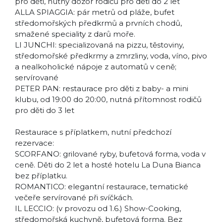
pro děti, nutný dozor rodičů pro děti do 2 let
ALLA SPIAGGIA: pár metrů od pláže, bufet
středomořských předkrmů a prvních chodů,
smažené speciality z darů moře.
LI JUNCHI: specializovaná na pizzu, těstoviny,
středomořské předkrmy a zmrzliny, voda, víno, pivo
a nealkoholické nápoje z automatů v ceně;
servírované
PETER PAN: restaurace pro děti z baby- a mini
klubu, od 19:00 do 20:00, nutná přítomnost rodičů
pro děti do 3 let
Restaurace s příplatkem, nutní předchozí
rezervace:
SCORFANO: grilované ryby, bufetová forma, voda v
ceně. Děti do 2 let a hosté hotelu La Duna Bianca
bez příplatku.
ROMANTICO: elegantní restaurace, tematické
večeře servírované při svíčkách.
IL LECCIO: (v provozu od 1.6.) Show-Cooking,
středomořská kuchyně, bufetová forma. Bez