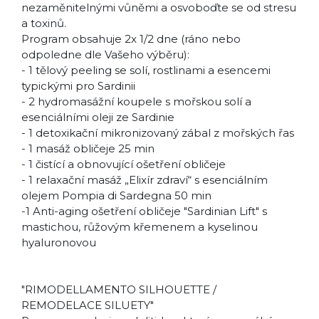
nezaměnitelnými vůněmi a osvoboďte se od stresu
a toxinů.
Program obsahuje 2x 1/2 dne (ráno nebo
odpoledne dle Vašeho výběru):
- 1 tělový peeling se solí, rostlinami a esencemi
typickými pro Sardinii
- 2 hydromasážní koupele s mořskou solí a
esenciálními oleji ze Sardinie
- 1 detoxikační mikronizovaný zábal z mořských řas
- 1 masáž obličeje 25 min
- 1 čistící a obnovující ošetření obličeje
- 1 relaxační masáž „Elixír zdraví“ s esenciálním
olejem Pompia di Sardegna 50 min
-1 Anti-aging ošetření obličeje "Sardinian Lift" s
mastichou, růžovým křemenem a kyselinou
hyaluronovou
"RIMODELLAMENTO SILHOUETTE /
REMODELACE SILUETY"