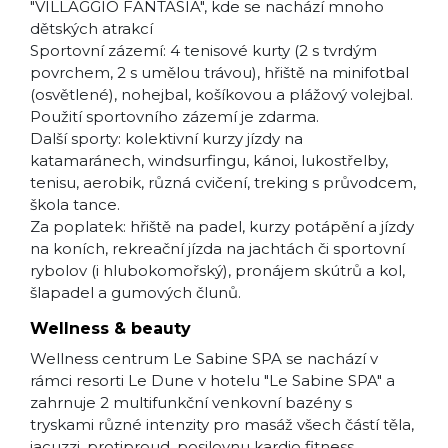
"VILLAGGIO FANTASIA", kde se nachází mnoho
dětských atrakcí
Sportovní zázemí: 4 tenisové kurty (2 s tvrdým
povrchem, 2 s umělou trávou), hřiště na minifotbal
(osvětlené), nohejbal, košíkovou a plážový volejbal.
Použití sportovního zázemí je zdarma.
Další sporty: kolektivní kurzy jízdy na
katamaránech, windsurfingu, kánoi, lukostřelby,
tenisu, aerobik, různá cvičení, treking s průvodcem,
škola tance.
Za poplatek: hřiště na padel, kurzy potápění a jízdy
na koních, rekreační jízda na jachtách či sportovní
rybolov (i hlubokomořský), pronájem skútrů a kol,
šlapadel a gumových člunů.
Wellness & beauty
Wellness centrum Le Sabine SPA se nachází v
rámci resorti Le Dune v hotelu "Le Sabine SPA" a
zahrnuje 2 multifunkční venkovní bazény s
tryskami různé intenzity pro masáž všech částí těla,
jacuzzi, protiproud, posilovnu kardio fitness,