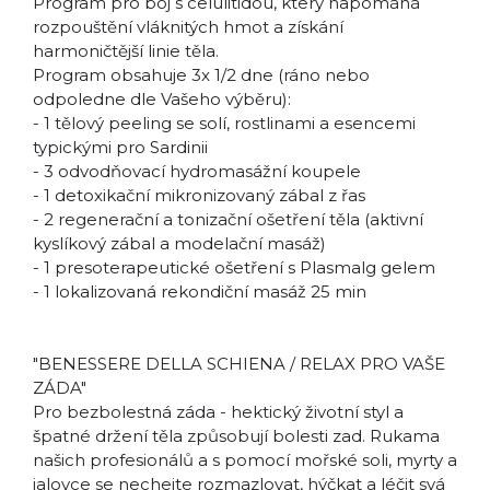
Program pro boj s celulitidou, který napomáhá
rozpouštění vláknitých hmot a získání
harmoničtější linie těla.
Program obsahuje 3x 1/2 dne (ráno nebo
odpoledne dle Vašeho výběru):
- 1 tělový peeling se solí, rostlinami a esencemi
typickými pro Sardinii
- 3 odvodňovací hydromasážní koupele
- 1 detoxikační mikronizovaný zábal z řas
- 2 regenerační a tonizační ošetření těla (aktivní
kyslíkový zábal a modelační masáž)
- 1 presoterapeutické ošetření s Plasmalg gelem
- 1 lokalizovaná rekondiční masáž 25 min
"BENESSERE DELLA SCHIENA / RELAX PRO VAŠE
ZÁDA"
Pro bezbolestná záda - hektický životní styl a
špatné držení těla způsobují bolesti zad. Rukama
našich profesionálů a s pomocí mořské soli, myrty a
jalovce se nechejte rozmazlovat, hýčkat a léčit svá