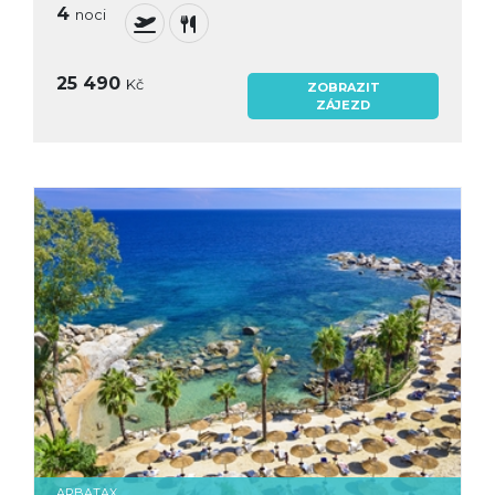
4
noci
25 490
Kč
ZOBRAZIT
ZÁJEZD
ARBATAX