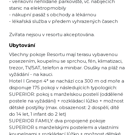
- venkovní nehlídané parkoviště, vč. nabíjecích
stanic na elektropmobily
- nákupní pasáž s obchody a lékárnou
- lékařská služba v předem vyhrazených časech
Zvířata nejsou v resortu akceptována.
Ubytování
Všechny pokoje Resortu mají terasu vybavenou
posezením, koupelnu se sprchou, fén, klimatizaci,
trezor, TV/SAT, telefon a minibar. Osušky na pláž na
vyžádání - na kauci.
Hotel I Ginepri 4* se nachází cca 300 m od moře a
disponuje 175 pokoji v následujících typologiích:
SUPERIOR: pokoj s manželskou postelí (oddělené
postele na vyžádání) + rozkládací lůžko + možnost
dětské postýlky (max. obsazenost: 2 dospělí, dítě
do 14 let, 1 infant do 2 let)
SUPERIOR FAMILY: dva propojené pokoje
SUPERIOR s manželskými postelemi a vlastními
koupelnami + rozkládací lůžko + možnost dětské