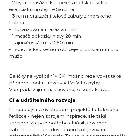
- 2 hydromasážní koupele s mořskou solí a
esenciálními oleji ze Sardinie
- 3 remineralizační tělové zábaly z mořského
bahna
- 1 lokalizovaná masáž 25 min
- 1 masáž pokožky hlavy 20 min
- 1 ajurvédská masáž 50 min
- 1 specifické ošetření obličeje proti stárnutí pro
muže
Balíčky na vyžádání v CK, možno rezervovat také
předem, spolu s rezervací Vašeho pybytu.
V případě zájmu nás neváhejte kontaktovat.
Cíle udržitelného rozvoje
Příroda byla vždy středem projektů hotelového
řetězce - nejen zdrojem inspirace, ale také
zdrojem, který je potřeba chránit, aby mohl
nabídnout ideální dovolenou k objevování