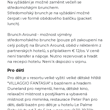
Na vyžádání je možné zaměnit večeři se
středomořským brunchem.
Středomořský brunch je na vyžádání možné
čerpat i ve formě obědového balíčku (packet
lunch).
Brunch Around - možnost výměny
středomořského brunche (pouze při zakoupení na
celý pobyt) na Brunch Around, oběd v některém z
partnerských hotelů, s příplatkem € 12/os. V ceně
není transfer a nápoje. Nutno rezervovat a hradit
na recepci hotelu. Není k dispozici v srpnu.
Pro děti
Pro děti je v resortu velké vyžití: velké dětské hřiště
"VILLAGGIO FANTASIA" s bazénem a hradem
Duneland pro nejmenší, herna, dětské kino,
relaxační místnost s postýlkami a vybavená
místnost pro miminka, restaurace Peter Pan pro
děti, další bazén pro děti je u hotelu Le Palme