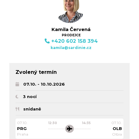
Kamila Červená
PRODEJCE
+420 602 158 394
kamila@sardinie.cz
Zvolený termín
07.10. - 10.10.2026
3 nocí
snídaně
07.10.
07.10.
12:30
14:35
PRG
OLB
Praha
Olbia