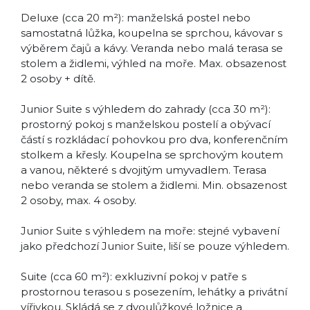
Deluxe (cca 20 m²): manželská postel nebo
samostatná lůžka, koupelna se sprchou, kávovar s
výběrem čajů a kávy. Veranda nebo malá terasa se
stolem a židlemi, výhled na moře. Max. obsazenost
2 osoby + dítě.
Junior Suite s výhledem do zahrady (cca 30 m²):
prostorný pokoj s manželskou postelí a obývací
částí s rozkládací pohovkou pro dva, konferenčním
stolkem a křesly. Koupelna se sprchovým koutem
a vanou, některé s dvojitým umyvadlem. Terasa
nebo veranda se stolem a židlemi. Min. obsazenost
2 osoby, max. 4 osoby.
Junior Suite s výhledem na moře: stejné vybavení
jako předchozí Junior Suite, liší se pouze výhledem.
Suite (cca 60 m²): exkluzivní pokoj v patře s
prostornou terasou s posezením, lehátky a privátní
vířivkou. Skládá se z dvoulůžkové ložnice a