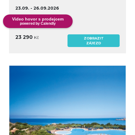
23.09. - 26.09.2026
3
noci
Video hovor s prodejcem
powered by Calendly
23 290
Kč
ZOBRAZIT
ZÁJEZD