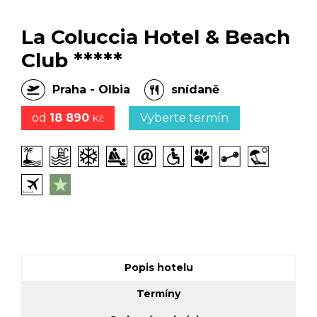
La Coluccia Hotel & Beach
Club *****
Praha - Olbia
snídaně
od
18 890
Vyberte termín
Kč
Popis hotelu
Termíny