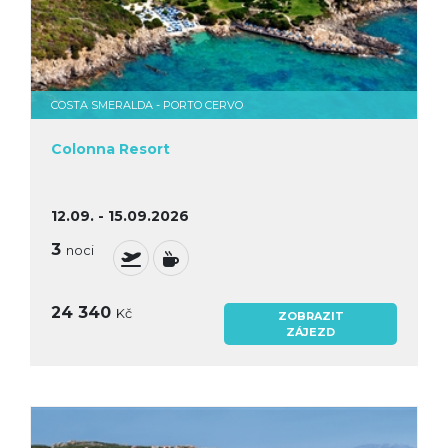
COSTA SMERALDA - PORTO CERVO
Colonna Resort
12.09. - 15.09.2026
3
noci
24 340
Kč
ZOBRAZIT
ZÁJEZD