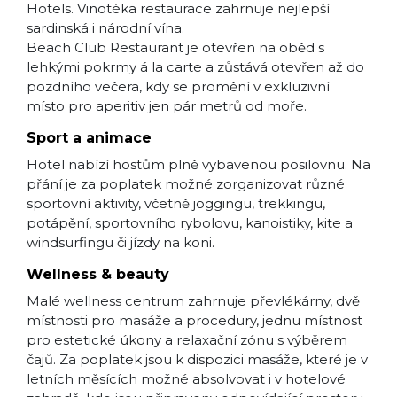
Hotels. Vinotéka restaurace zahrnuje nejlepší
sardinská i národní vína.
Beach Club Restaurant je otevřen na oběd s
lehkými pokrmy á la carte a zůstává otevřen až do
pozdního večera, kdy se promění v exkluzivní
místo pro aperitiv jen pár metrů od moře.
Sport a animace
Hotel nabízí hostům plně vybavenou posilovnu. Na
přání je za poplatek možné zorganizovat různé
sportovní aktivity, včetně joggingu, trekkingu,
potápění, sportovního rybolovu, kanoistiky, kite a
windsurfingu či jízdy na koni.
Wellness & beauty
Malé wellness centrum zahrnuje převlékárny, dvě
místnosti pro masáže a procedury, jednu místnost
pro estetické úkony a relaxační zónu s výběrem
čajů. Za poplatek jsou k dispozici masáže, které je v
letních měsících možné absolvovat i v hotelové