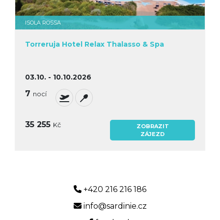
ISOLA ROSSA
Torreruja Hotel Relax Thalasso & Spa
03.10. - 10.10.2026
7
nocí
35 255
Kč
ZOBRAZIT
ZÁJEZD
+420 216 216 186
info@sardinie.cz