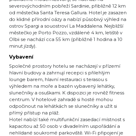
severovýchodním pobřeží Sardinie, přibližně 12 km
od městečka Santa Teresa Gallura. Hotel je zasazen
do klidné přírodní oázy a nabízí působivý výhled na
ostrov Spargi a souostroví La Maddalena. Nejbližší
městečko je Porto Pozzo, vzdálené 4 km, letiště v
Olbii se nachází cca 55 km (přibližně 1 hodina a 10
minut jízdy).
Vybavení
Společné prostory hotelu se nacházejí v přízemí
hlavní budovy a zahrnují recepci s přilehlým
lounge barem, hlavní restauraci s terasou s
výhledem na moře a bazén vybavený lehátky,
slunečníky a osuškami. K dispozici je rovněž fitness
centrum. V hotelové zahradě si hosté mohou
odpočinout na lehátkách se slunečníky a užít si
přímý přístup na pláž.
Hotel nabízí také multifunkční zasedací místnost s
kapacitou až 50 osob v divadelním uspořádání a
nehlídané soukromé parkoviště. Wi-Fi připojení je