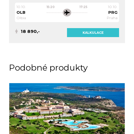
10.10.
10.10.
15:20
17:25
OLB
PRG
Olbia
Praha
18 890,-
KALKULACE
Podobné produkty