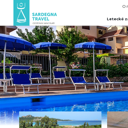
O 
Letecké z