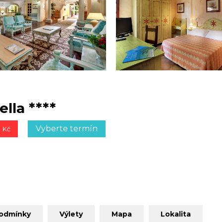
lla ****
0
Vyberte termín
Kč
podmínky
Výlety
Mapa
Lokalita