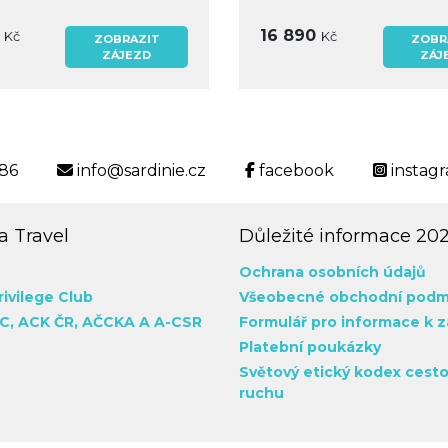
0
16 890
Kč
Kč
ZOBRAZIT
ZOBR
ZÁJEZD
ZÁJ
186
info@sardinie.cz
facebook
instag
 Travel
Důležité informace 20
Ochrana osobních údajů
rivilege Club
Všeobecné obchodní podm
C,
ACK ČR,
AČCKA
A A-CSR
Formulář pro informace k 
Platební poukázky
Světový etický kodex cest
ruchu