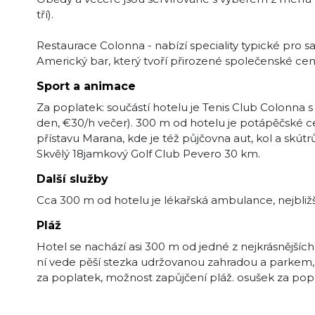
tří).
Restaurace Colonna - nabízí speciality typické pro s
Americký bar, který tvoří přirozené společenské cen
Sport a animace
Za poplatek: součástí hotelu je Tenis Club Colonna 
den, €30/h večer). 300 m od hotelu je potápěčské c
přístavu Marana, kde je též půjčovna aut, kol a skútrů
Skvělý 18jamkový Golf Club Pevero 30 km.
Další služby
Cca 300 m od hotelu je lékařská ambulance, nejbližš
Pláž
Hotel se nachází asi 300 m od jedné z nejkrásnějších
ní vede pěší stezka udržovanou zahradou a parkem, p
za poplatek, možnost zapůjčení pláž. osušek za pop