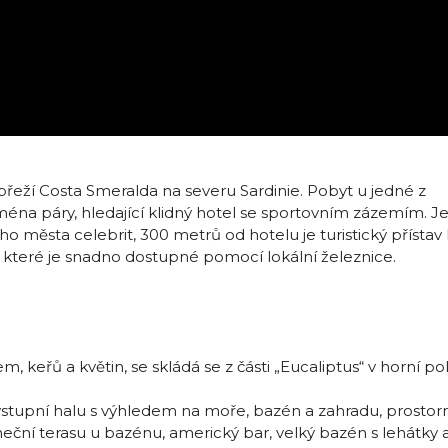
řeží Costa Smeralda na severu Sardinie. Pobyt u jedné z
jména páry, hledající klidný hotel se sportovním zázemím. J
 města celebrit, 300 metrů od hotelu je turistický přístav
, které je snadno dostupné pomocí lokální železnice.
, keřů a květin, se skládá se z části „Eucaliptus“ v horní po
 vstupní halu s výhledem na moře, bazén a zahradu, prosto
neční terasu u bazénu, americký bar, velký bazén s lehátky 