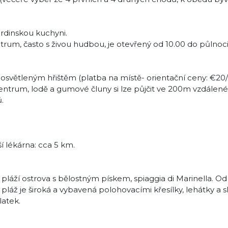
ardinskou kuchyni.
trum, často s živou hudbou, je otevřený od 10.00 do půlnoci
s osvětleným hřištěm (platba na místě- orientační ceny: €20
entrum, lodě a gumové čluny si lze půjčit ve 200m vzdále
.
í lékárna: cca 5 km.
 pláží ostrova s bělostným pískem, spiaggia di Marinella. O
láž je široká a vybavená polohovacími křesílky, lehátky a 
latek.