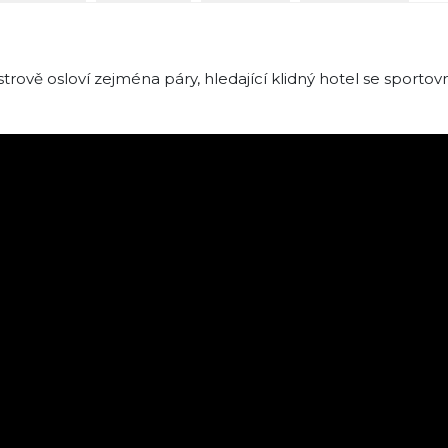
strově osloví zejména páry, hledající klidný hotel se sporto