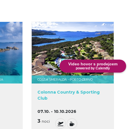
Video hovor s prodejcem
powered by Calendly
IA
COSTA SMERALDA - PORTO CERVO
Colonna Country & Sporting
Club
07.10. - 10.10.2026
3
noci