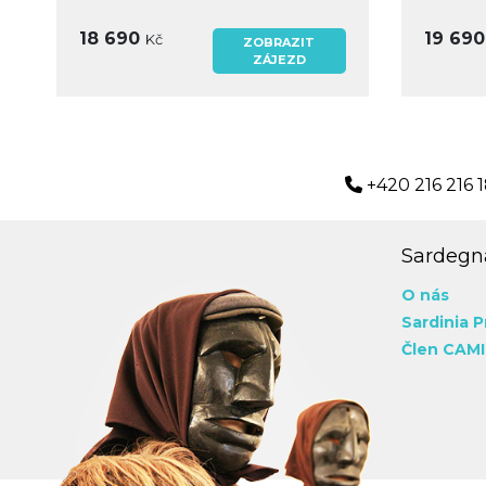
18 690
19 69
Kč
ZOBRAZIT
ZÁJEZD
+420 216 216 
Sardegna
O nás
Sardinia P
Člen CAMI