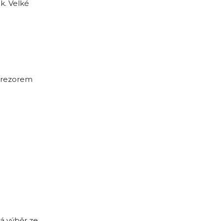
k. Velké
 trezorem
á výběr ze