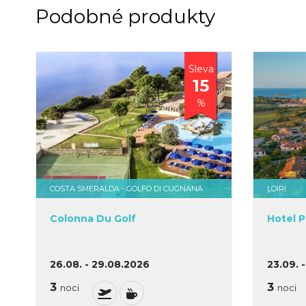
Podobné produkty
Sleva
15
%
COSTA SMERALDA - GOLFO DI CUGNANA
LOIRI
Colonna Du Golf
Hotel P
26.08. - 29.08.2026
23.09. 
3
3
noci
noci