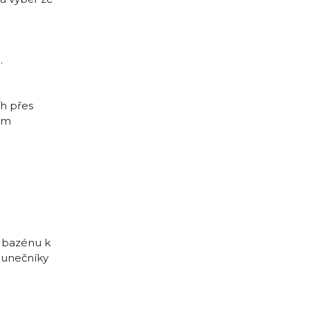
.
/h přes
ném
d bazénu k
slunečníky