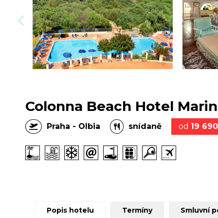
Colonna Beach Hotel Marine
Praha - Olbia
snídaně
od
19 69
Popis hotelu
Termíny
Smluvní 