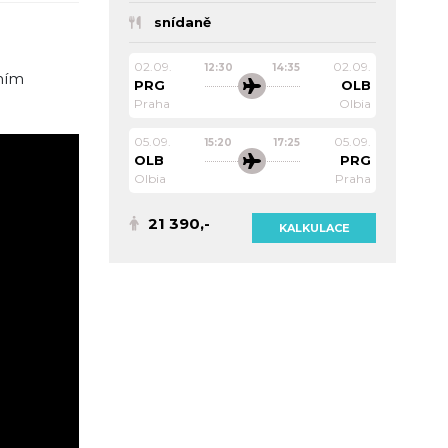
snídaně
02.09.
02.09.
12:30
14:35
vním
PRG
OLB
Praha
Olbia
05.09.
05.09.
15:20
17:25
OLB
PRG
Olbia
Praha
21 390,-
KALKULACE