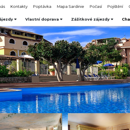
nás
Kontakty
Poptávka
Mapa Sardinie
Počasí
Pojištění
ájezdy
Vlastní doprava
Zážitkové zájezdy
Cha