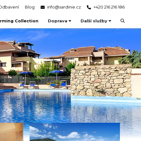
Odbavení
Blog
info@sardinie.cz
+420 216 216 186
rming Collection
Doprava
Další služby