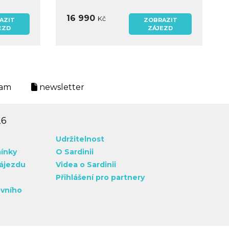
16 990
Kč
AZIT
ZOBRAZIT
EZD
ZÁJEZD
ram
newsletter
26
Udržitelnost
ínky
O Sardinii
zájezdu
Videa o Sardinii
Přihlášení pro partnery
ovního