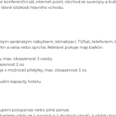
e konferenční sál, internet point, obchod se suvenýry a buti
těsné blízkosti hlavního vchodu.
ckým sardinským nábytkem, klimatizací, TV/Sat, telefonem,
én a vana nebo sprcha. Některé pokoje mají balkón.
, max. obsazenost 3 osoby
zenost 2 os.
 možností přistýlky, max. obsazenost 3 os.
uální kapacity hotelu.
oupení polopenze nebo plné penze.
(večeře výběr ze 4 prvních a 4 druhých chodů, k obědu býv