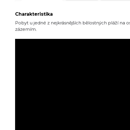
Charakteristika
Pobyt u jedné z nejkrásnějších bělostných pláží na o
zázemím.