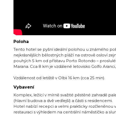
Poloha
Tento hotel se pyšní ideální polohou u známého pob
nejkrásnějších bělostných pláží na ostrově osloví ze
pouhých 5 km od přístavu Porto Rotondo – proslulého
Marana. Cca 8 km je vzdálené letovisko Golfo Aranci
Vzdálenost od letiště v Olbii 16 km (cca 25 min).
Vybavení
Komplex, ležící v mírně svažité pěstěné zahradě palem
(hlavní budova a dvě vedlejší) a části s residencemi.
Hotel nabízí recepci a velmi prakticky rozčleněnou
restauraci s výhledem na centrální náměstíčko a slu