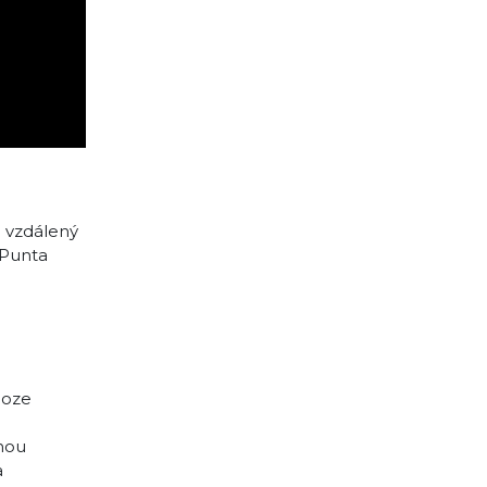
e vzdálený
 Punta
loze
rnou
a