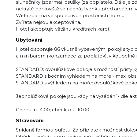
slunečníky (zdarma), osušky (za poplatek). Dále je zd
nekryté parkoviště se nachází venku před areálem v 
Wi-Fi zdarma ve společných prostorách hotelu.
Zvířata nejsou akceptována.
Hotel akceptuje většinu kreditních karet.
Ubytování
Hotel disponuje 86 vkusně vybavenými pokoji s typi
a minibarem (konzumace za poplatek), v koupelně f
STANDARD: dvoulůžkové pokoje s možností přistýlky
STANDARD s bočním výhledem na moře - max. obsa
STANDARD s výhledem na moře: dvoulůžkové pokoje s
Jednolůžkové pokoje jsou vždy na vyžádání - dle akt
Check-in 14:00; check-out 10:00.
Stravování
Snídaně formou bufetu. Za příplatek možnost dok
Obědy a večeře jsou servírované s výběrem z menu 