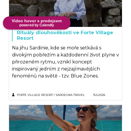
Video hovor s prodejcem
powered by Calendly
Rituály dlouhověkosti ve Forte Village
Resort
Na jihu Sardinie, kde se moře setkává s
divokým pobřežím a každodenní život plyne v
přirozeném rytmu, vznikl koncept
inspirovaný jedním z nejzajímavějších
fenoménů na světě - tzv. Blue Zones.
FORTE VILLAGE RESORT / SARDEGNA TRAVEL
15.5.2026