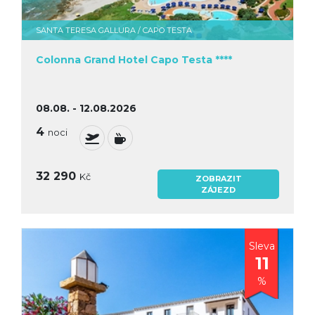
SANTA TERESA GALLURA / CAPO TESTA
Colonna Grand Hotel Capo Testa ****
08.08. - 12.08.2026
4
noci
32 290
Kč
ZOBRAZIT
ZÁJEZD
Sleva
11
%