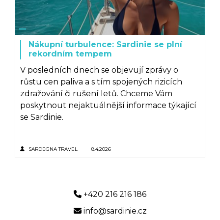
Nákupní turbulence: Sardinie se plní
rekordním tempem
V posledních dnech se objevují zprávy o
růstu cen paliva a s tím spojených rizicích
zdražování či rušení letů. Chceme Vám
poskytnout nejaktuálnější informace týkající
se Sardinie.
SARDEGNA TRAVEL
8.4.2026
+420 216 216 186
info@sardinie.cz