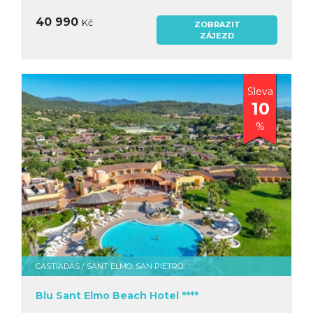
40 990
Kč
ZOBRAZIT
ZÁJEZD
Sleva
10
%
CASTIADAS / SANT ELMO, SAN PIETRO
Blu Sant Elmo Beach Hotel ****