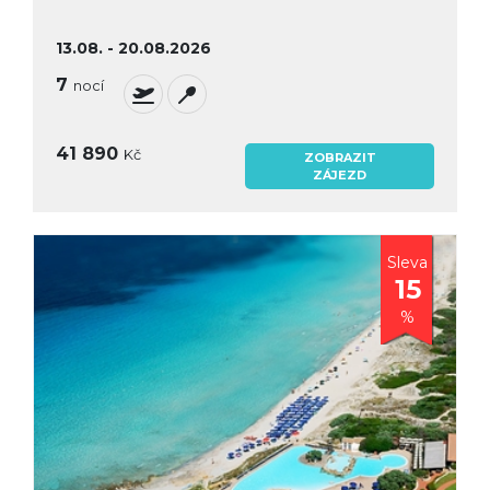
13.08. - 20.08.2026
7
nocí
41 890
Kč
ZOBRAZIT
ZÁJEZD
Sleva
15
%