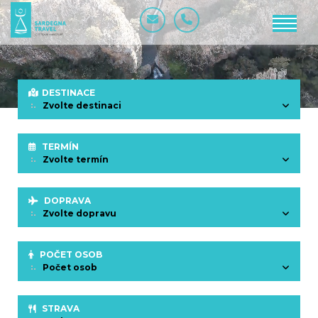
DESTINACE
Zvolte destinaci
TERMÍN
Zvolte termín
DOPRAVA
Zvolte dopravu
POČET OSOB
Počet osob
STRAVA