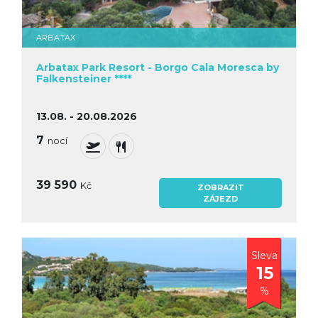
ARBATAX
Arbatax Park Resort - Borgo Cala Moresca by
Falkensteiner ****
13.08. - 20.08.2026
7
nocí
39 590
Kč
ZOBRAZIT
ZÁJEZD
Sleva
15
%