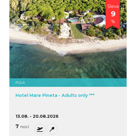
Sleva
9
%
PULA
Hotel Mare Pineta - Adults only ***
13.08. - 20.08.2026
7
nocí