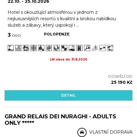
22.10. - 25.10.2026
Hotel s okouzlující atmosférou v jednom z
nejluxusnějších resortů s kvalitní a širokou nabídkou
služeb a zábavy, který uspokojí i ...
POLOPENZE
3
noci
LM sleva do 31.8.2026
DOSPĚLÍ OD
25 190 Kč
DETAIL
GRAND RELAIS DEI NURAGHI - ADULTS
ONLY *****
VLASTNÍ DOPRAVA