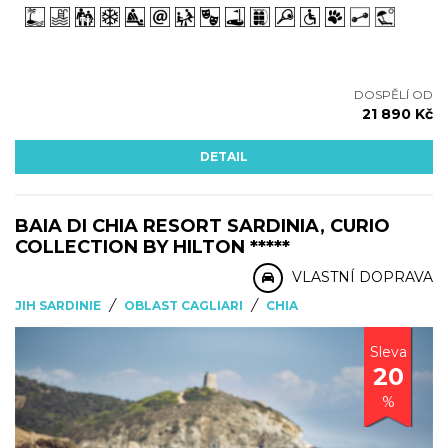
DOSPĚLÍ OD
21 890 Kč
DETAIL
BAIA DI CHIA RESORT SARDINIA, CURIO
COLLECTION BY HILTON *****
VLASTNÍ DOPRAVA
/
/
JIH SARDINIE
OBLAST CAGLIARI
CHIA
Sleva
20
%