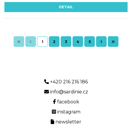
DETAIL
1
2
3
4
5
+420 216 216 186
info@sardinie.cz
facebook
instagram
newsletter