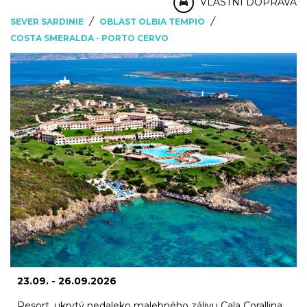
VLASTNÍ DOPRAVA
/
/
SEVER SARDINIE
OBLAST OLBIA TEMPIO
COSTA SMERALDA - PORTO CERVO
23.09. - 26.09.2026
Resort, ukrytý nedaleko malebného zálivu Cala Corallina