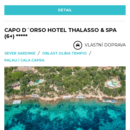
DETAIL
CAPO D´ORSO HOTEL THALASSO & SPA
(6+) *****
VLASTNÍ DOPRAVA
/
/
SEVER SARDINIE
OBLAST OLBIA TEMPIO
PALAU / CALA CAPRA