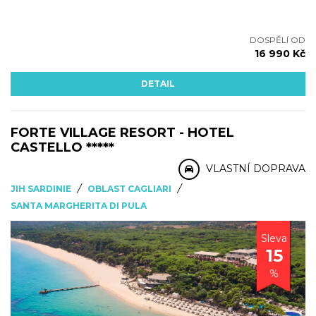
DOSPĚLÍ OD
16 990 Kč
DETAIL
FORTE VILLAGE RESORT - HOTEL
CASTELLO *****
VLASTNÍ DOPRAVA
/
/
JIH SARDINIE
OBLAST CAGLIARI
SANTA MARGHERITA DI PULA
Sleva
15
%