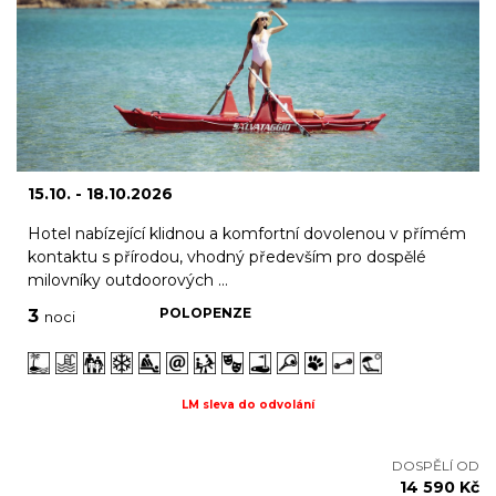
15.10. - 18.10.2026
Hotel nabízející klidnou a komfortní dovolenou v přímém
kontaktu s přírodou, vhodný především pro dospělé
milovníky outdoorových ...
POLOPENZE
3
noci
LM sleva do odvolání
DOSPĚLÍ OD
14 590 Kč