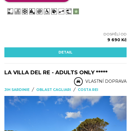
DOSPĚLÍ OD
9 690 Kč
DETAIL
LA VILLA DEL RE - ADULTS ONLY *****
VLASTNÍ DOPRAVA
/
/
JIH SARDINIE
OBLAST CAGLIARI
COSTA REI