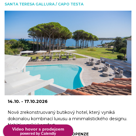
SANTA TERESA GALLURA / CAPO TESTA
14.10. - 17.10.2026
Nově zrekonstruovaný butikový hotel, který vyniká
dokonalou kombinací luxusu a minimalistického designu.
Nabízí vysoký komfort, ...
Video hovor s prodejcem
powered by Calendly
SNÍDANĚ ,POLOPENZE
3
noci