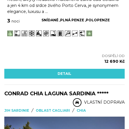
a jen 4 km od srdce živého Porto Cerva, je synonymem
elegance, luxusu a ...
SNÍDANĚ ,PLNÁ PENZE ,POLOPENZE
3
noci
DOSPĚLÍ OD
12 690 Kč
DETAIL
CONRAD CHIA LAGUNA SARDINIA *****
VLASTNÍ DOPRAVA
/
/
JIH SARDINIE
OBLAST CAGLIARI
CHIA